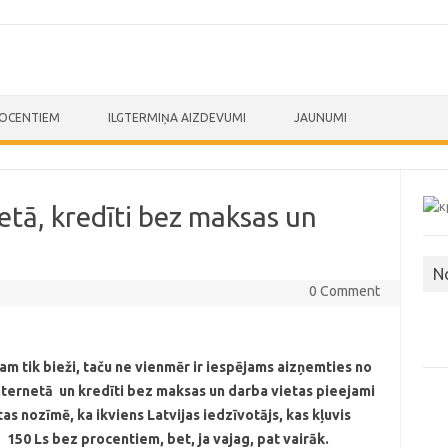
ROCENTIEM
ILGTERMIŅA AIZDEVUMI
JAUNUMI
etā, kredīti bez maksas un
N
0 Comment
dam tik bieži, taču ne vienmēr ir iespējams aizņemties no
ternetā un kredīti bez maksas un darba vietas pieejami
tas nozīmē, ka ikviens Latvijas iedzīvotājs, kas kļuvis
 150 Ls bez procentiem, bet, ja vajag, pat vairāk.