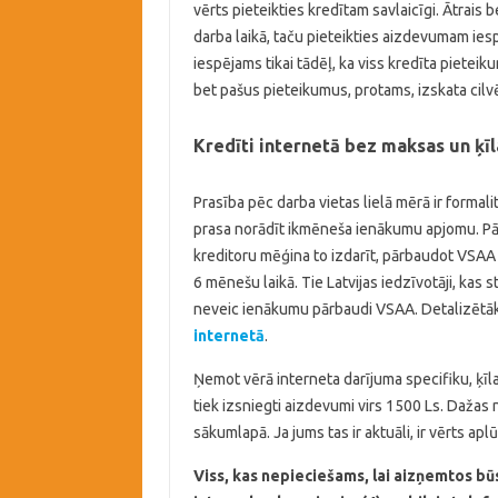
vērts pieteikties kredītam savlaicīgi. Ātrais 
darba laikā, taču pieteikties aizdevumam ies
iespējams tikai tādēļ, ka viss kredīta pietei
bet pašus pieteikumus, protams, izskata cilvē
Kredīti internetā bez maksas un ķīl
Prasība pēc darba vietas lielā mērā ir formalit
prasa norādīt ikmēneša ienākumu apjomu. Pār
kreditoru mēģina to izdarīt, pārbaudot VSAA
6 mēnešu laikā. Tie Latvijas iedzīvotāji, kas s
neveic ienākumu pārbaudi VSAA. Detalizētāk 
internetā
.
Ņemot vērā interneta darījuma specifiku, ķīla
tiek izsniegti aizdevumi virs 1500 Ls. Dažas
sākumlapā. Ja jums tas ir aktuāli, ir vērts apl
Viss, kas nepieciešams, lai aizņemtos būs