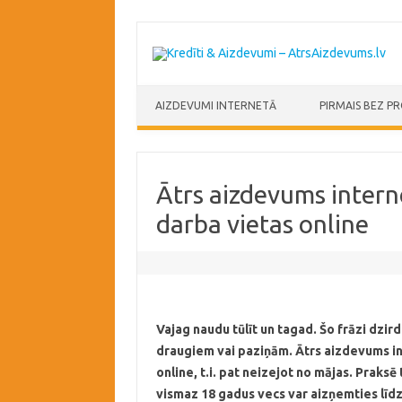
Skip to content
AIZDEVUMI INTERNETĀ
PIRMAIS BEZ P
Ātrs aizdevums intern
darba vietas online
Vajag naudu tūlīt un tagad. Šo frāzi dzir
draugiem vai paziņām. Ātrs aizdevums in
online, t.i. pat neizejot no mājas. Praksē 
vismaz 18 gadus vecs var aizņemties līdz