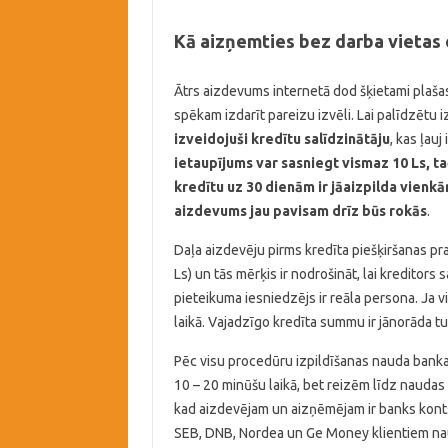
Kā aizņemties bez darba vietas 
Ātrs aizdevums internetā dod šķietami plašas
spēkam izdarīt pareizu izvēli. Lai palīdzētu 
izveidojuši kredītu salīdzinātāju
, kas ļauj
ietaupījums var sasniegt vismaz 10 Ls, t
kredītu uz 30 dienām ir jāaizpilda vienk
aizdevums jau pavisam drīz būs rokās
.
Daļa aizdevēju pirms kredīta piešķiršanas pra
Ls) un tās mērķis ir nodrošināt, lai kreditor
pieteikuma iesniedzējs ir reāla persona. Ja vi
laikā. Vajadzīgo kredīta summu ir jānorāda turp
Pēc visu procedūru izpildīšanas nauda bankas 
10 – 20 minūšu laikā, bet reizēm līdz naudas s
kad aizdevējam un aizņēmējam ir banks kont
SEB, DNB, Nordea un Ge Money klientiem nauda 