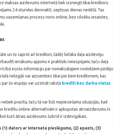
bez maksas aizdevums internetā tiek izsniegti tikai kreditoru
pējams 24 stundas diennaktī, septiņas dienas nedēlā. Tas
kumu saņemšanas process noris online, bez cilvēku iesaistes,
ki.
as
āte un to saprot arī kreditori, tādēļ lielākā daļa aizdevēju
baudīt ienākumu apjomu ir praktiski neiespējami, taču daļa
 rīcībā esošo informāciju par nomaksātajiem nodokļiem pēdējo
trādā nelegāli var aizņemties tikai pie tiem kreditoriem, kas
par šo iespēju var uzzināt rakstā
kredīti bez darba vietas
 netiek prasīta, taču tā var būt nepieciešama situācijās, kad
 no kredītu online alternatīvām ir apkopotas atrsaizdevums.lv
ūkot kurš ātrais aizdevums šobrīd ir izdevīgākais.
 (1) dators ar interneta pieslēgumu, (2) epasts, (3)