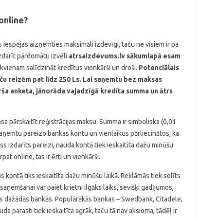
online?
 iespējas aizņemties maksimāli izdevīgi, taču ne visiem ir pa
izdarīt pārdomātu izvēli
atrsaizdevums.lv sākumlapā esam
 ikvienam salīdzināt kredītus vienkārši un droši.
Potenciālais
aču reizēm pat līdz 250 Ls. Lai saņemtu bez maksas
ārša anketa, jānorāda vajadzīgā kredīta summa un ātrs
sa pārskaitīt reģistrācijas maksu. Summa ir simboliska (0,01
s saņemtu pareizo bankas kontu un vienlaikus pārliecinātos, ka
ss izdarīts pareizi, nauda kontā tiek ieskaitīta dažu minūšu
at online, tas ir ērti un vienkārši.
kontā tiks ieskaitīta dažu minūšu laikā. Reklāmās tiek solīts
aņemšanai var paiet krietni ilgāks laiks, sevišķi gadījumos,
s dažādās bankās. Populārākās bankas – Swedbank, Citadele,
parasti tiek ieskaitīta agrāk, taču tā nav aksioma, tādēļ ir