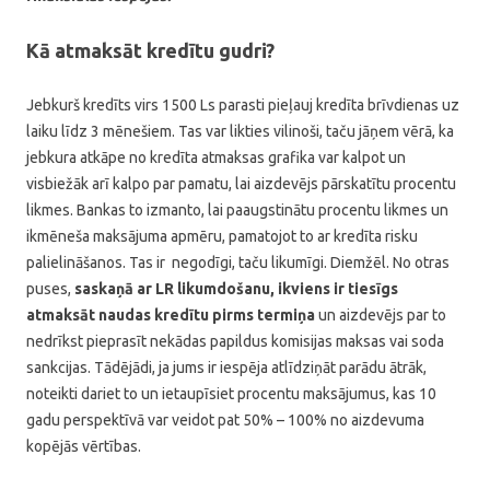
Kā atmaksāt kredītu gudri?
Jebkurš kredīts virs 1500 Ls parasti pieļauj kredīta brīvdienas uz
laiku līdz 3 mēnešiem. Tas var likties vilinoši, taču jāņem vērā, ka
jebkura atkāpe no kredīta atmaksas grafika var kalpot un
visbiežāk arī kalpo par pamatu, lai aizdevējs pārskatītu procentu
likmes. Bankas to izmanto, lai paaugstinātu procentu likmes un
ikmēneša maksājuma apmēru, pamatojot to ar kredīta risku
palielināšanos. Tas ir negodīgi, taču likumīgi. Diemžēl. No otras
puses,
saskaņā ar LR likumdošanu, ikviens ir tiesīgs
atmaksāt naudas kredītu pirms termiņa
un aizdevējs par to
nedrīkst pieprasīt nekādas papildus komisijas maksas vai soda
sankcijas. Tādējādi, ja jums ir iespēja atlīdziņāt parādu ātrāk,
noteikti dariet to un ietaupīsiet procentu maksājumus, kas 10
gadu perspektīvā var veidot pat 50% – 100% no aizdevuma
kopējās vērtības.