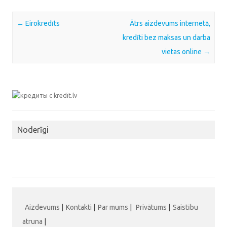
Post navigation
←
Eirokredīts
Ātrs aizdevums internetā,
kredīti bez maksas un darba
vietas online
→
Noderīgi
Aizdevums
|
Kontakti
|
Par mums
|
Privātums
|
Saistību
atruna
|