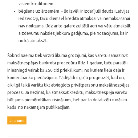
visiem kreditoriem.
bēgšana uz ārzemēm – šo izvēli ir izdarījuši daudzi Latvijas
iedzīvotāji, taču diemžēl kredīta atmaksai vai nemaksāšanai
nav noilgums, līdz ar to galarezultātā agri vai vēlu atmaksāt
aizdevumu nāksies jebkurā gadījumā, pie nosacījuma, ka ir
no kā atmaksāt.
Šobrīd Saeimā tiek virzīti likuma grozījumi, kas varētu samazināt
maksātnespējas bankrota procedūru līdz 1 gadam, taču paralēli
ir iesniegti vairāk kā 250 citi priekšlikumi, no kuriem liela daļa ir
komercbanku piedāvājumi. Tādējādi ir grūti prognozēt, kad un,
cik ilgā laikā varētu tikt atvieglots privātpersonu maksātnespējas
process. Ja nezinat, kā atmaksāt kredītu, maksātnespēja varētu
būt jums piemērotākais risinājums, bet par to detalizēti runāsim
kādā no nākamajām publikācijām.
Jaunumi