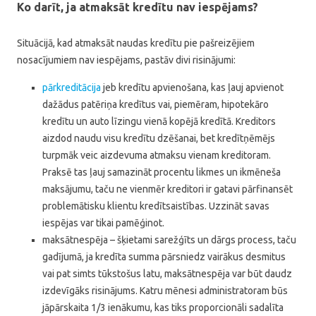
Ko darīt, ja atmaksāt kredītu nav iespējams?
Situācijā, kad atmaksāt naudas kredītu pie pašreizējiem
nosacījumiem nav iespējams, pastāv divi risinājumi:
pārkreditācija
jeb kredītu apvienošana, kas ļauj apvienot
dažādus patēriņa kredītus vai, piemēram, hipotekāro
kredītu un auto līzingu vienā kopējā kredītā. Kreditors
aizdod naudu visu kredītu dzēšanai, bet kredītņēmējs
turpmāk veic aizdevuma atmaksu vienam kreditoram.
Praksē tas ļauj samazināt procentu likmes un ikmēneša
maksājumu, taču ne vienmēr kreditori ir gatavi pārfinansēt
problemātisku klientu kredītsaistības. Uzzināt savas
iespējas var tikai pamēģinot.
maksātnespēja – šķietami sarežģīts un dārgs process, taču
gadījumā, ja kredīta summa pārsniedz vairākus desmitus
vai pat simts tūkstošus latu, maksātnespēja var būt daudz
izdevīgāks risinājums. Katru mēnesi administratoram būs
jāpārskaita 1/3 ienākumu, kas tiks proporcionāli sadalīta