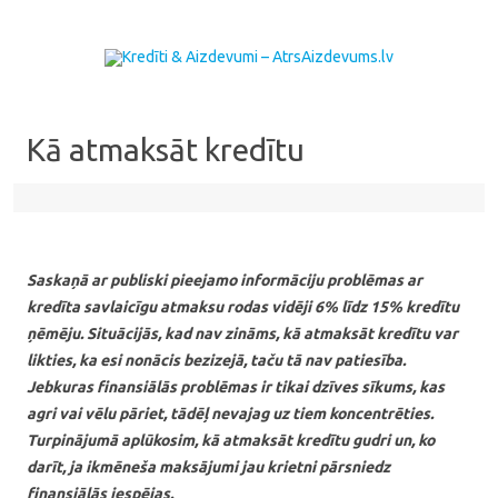
Skip to content
Kā atmaksāt kredītu
Saskaņā ar publiski pieejamo informāciju problēmas ar
kredīta savlaicīgu atmaksu rodas vidēji 6% līdz 15% kredītu
ņēmēju. Situācijās, kad nav zināms, kā atmaksāt kredītu var
likties, ka esi nonācis bezizejā, taču tā nav patiesība.
Jebkuras finansiālās problēmas ir tikai dzīves sīkums, kas
agri vai vēlu pāriet, tādēļ nevajag uz tiem koncentrēties.
Turpinājumā aplūkosim, kā atmaksāt kredītu gudri un, ko
darīt, ja ikmēneša maksājumi jau krietni pārsniedz
finansiālās iespējas.