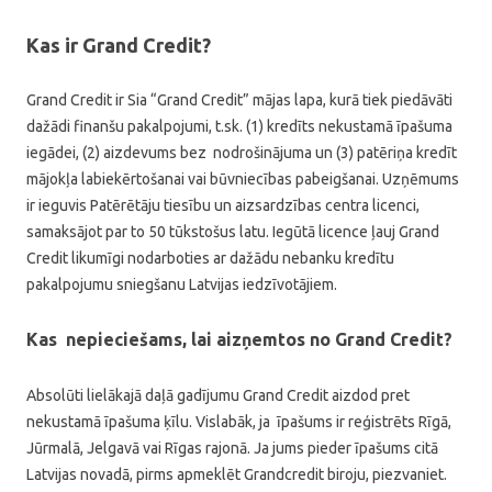
Kas ir Grand Credit?
Grand Credit ir Sia “Grand Credit” mājas lapa, kurā tiek piedāvāti
dažādi finanšu pakalpojumi, t.sk. (1) kredīts nekustamā īpašuma
iegādei, (2) aizdevums bez nodrošinājuma un (3) patēriņa kredīt
mājokļa labiekērtošanai vai būvniecības pabeigšanai. Uzņēmums
ir ieguvis Patērētāju tiesību un aizsardzības centra licenci,
samaksājot par to 50 tūkstošus latu. Iegūtā licence ļauj Grand
Credit likumīgi nodarboties ar dažādu nebanku kredītu
pakalpojumu sniegšanu Latvijas iedzīvotājiem.
Kas nepieciešams, lai aizņemtos no Grand Credit?
Absolūti lielākajā daļā gadījumu Grand Credit aizdod pret
nekustamā īpašuma ķīlu. Vislabāk, ja īpašums ir reģistrēts Rīgā,
Jūrmalā, Jelgavā vai Rīgas rajonā. Ja jums pieder īpašums citā
Latvijas novadā, pirms apmeklēt Grandcredit biroju, piezvaniet.