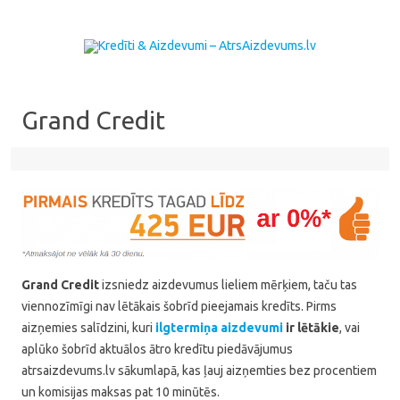
Skip to content
Grand Credit
Grand Credit
izsniedz aizdevumus lieliem mērķiem, taču tas
viennozīmīgi nav lētākais šobrīd pieejamais kredīts. Pirms
aizņemies salīdzini, kuri
ilgtermiņa aizdevumi
ir lētākie
, vai
aplūko šobrīd aktuālos ātro kredītu piedāvājumus
atrsaizdevums.lv sākumlapā, kas ļauj aizņemties bez procentiem
un komisijas maksas pat 10 minūtēs.