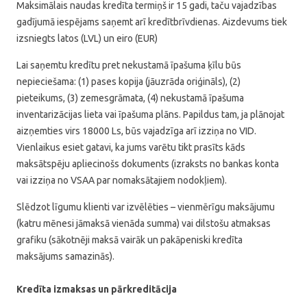
Maksimālais naudas kredīta termiņš ir 15 gadi, taču vajadzības
gadījumā iespējams saņemt arī kredītbrīvdienas. Aizdevums tiek
izsniegts latos (LVL) un eiro (EUR)
Lai saņemtu kredītu pret nekustamā īpašuma ķīlu būs
nepieciešama: (1) pases kopija (jāuzrāda oriģināls), (2)
pieteikums, (3) zemesgrāmata, (4) nekustamā īpašuma
inventarizācijas lieta vai īpašuma plāns. Papildus tam, ja plānojat
aizņemties virs 18000 Ls, būs vajadzīga arī izziņa no VID.
Vienlaikus esiet gatavi, ka jums varētu tikt prasīts kāds
maksātspēju apliecinošs dokuments (izraksts no bankas konta
vai izziņa no VSAA par nomaksātajiem nodokļiem).
Slēdzot līgumu klienti var izvēlēties – vienmērīgu maksājumu
(katru mēnesi jāmaksā vienāda summa) vai dilstošu atmaksas
grafiku (sākotnēji maksā vairāk un pakāpeniski kredīta
maksājums samazinās).
Kredīta izmaksas un pārkreditācija