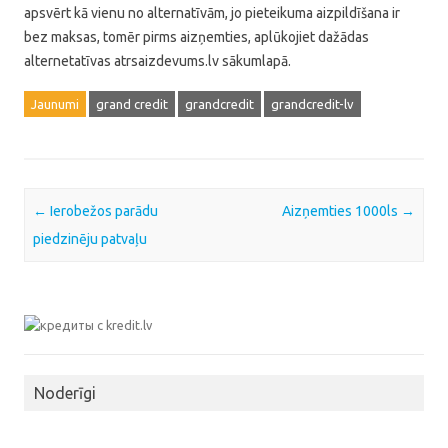
apsvērt kā vienu no alternatīvām, jo pieteikuma aizpildīšana ir
bez maksas, tomēr pirms aizņemties, aplūkojiet dažādas
alternetatīvas atrsaizdevums.lv sākumlapā.
Jaunumi
grand credit
grandcredit
grandcredit-lv
Post navigation
←
Ierobežos parādu
Aizņemties 1000ls
→
piedzinēju patvaļu
Noderīgi