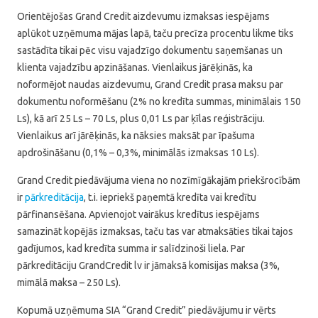
Orientējošas Grand Credit aizdevumu izmaksas iespējams
aplūkot uzņēmuma mājas lapā, taču precīza procentu likme tiks
sastādīta tikai pēc visu vajadzīgo dokumentu saņemšanas un
klienta vajadzību apzināšanas. Vienlaikus jārēķinās, ka
noformējot naudas aizdevumu, Grand Credit prasa maksu par
dokumentu noformēšanu (2% no kredīta summas, minimālais 150
Ls), kā arī 25 Ls – 70 Ls, plus 0,01 Ls par ķīlas reģistrāciju.
Vienlaikus arī jārēķinās, ka nāksies maksāt par īpašuma
apdrošināšanu (0,1% – 0,3%, minimālās izmaksas 10 Ls).
Grand Credit piedāvājuma viena no nozīmīgākajām priekšrocībām
ir
pārkreditācija
, t.i. iepriekš paņemtā kredīta vai kredītu
pārfinansēšana. Apvienojot vairākus kredītus iespējams
samazināt kopējās izmaksas, taču tas var atmaksāties tikai tajos
gadījumos, kad kredīta summa ir salīdzinoši liela. Par
pārkreditāciju GrandCredit lv ir jāmaksā komisijas maksa (3%,
mimālā maksa – 250 Ls).
Kopumā uzņēmuma SIA “Grand Credit” piedāvājumu ir vērts