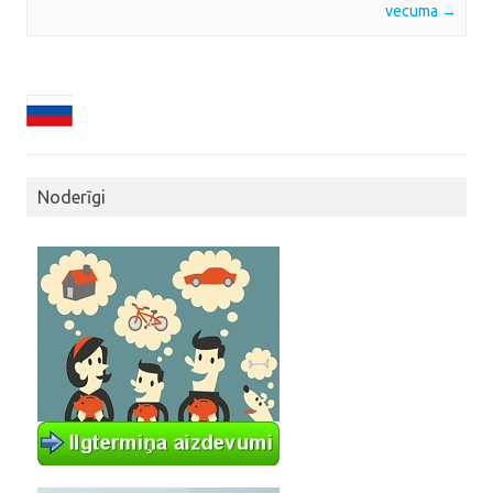
vecuma
→
Noderīgi