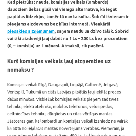
Kad pietrūkst nauda, komisijas veikals (lombards)
daudziem liekas gluži vai vienīgā alternatīva, kā iegūt
papildus līdzekļus, tomēr tā nav taisnība. Šobrīd ikvienam ir
pieejams aizdevums bez ķīlas internetā. Vienkārši
piesakies aizņēmumam
, saņem naudu un dzīvo tālāk. Šobrīd
vairāki aizdevēji ļauj dabūt no 1 Ls – 200 Ls bez procentiem
(0, – komisija) uz 1 mēnesi. Atmaksā, cik paņēmi.
Kurš komisijas veikals ļauj aizņemties uz
nomaksu ?
Komisijas veikali Rīgā, Daugavpilī, Liepājā, Gulbenē, Jelgavā,
Ventspilī, Tukumā un citās Latvijas pilsētās ļauj ieķīlāt preces
dažās minūtēs. Visbiežāk komisijas veikals pieņem sadzīves
tehniku, elektrotehniku, mobilos telefonus, velosipēdus,
celtniecības tehniku, dārglietas un citas vērtīgas mantas.
Jāatceras gan, ka lombardi un komisijas veikali izsniedz ne vairāk
kā 50% no ieķīlātās mantas novērtējuma vērtības. Piemēram, ja
jauns iphone telefons maksā virs 400 Ls, tad lombards jums par