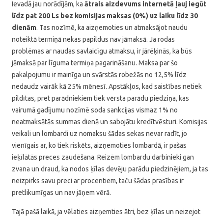
Ievadā jau norādījām, ka
ātrais aizdevums internetā ļauj iegūt
līdz pat 200 Ls bez komisijas maksas (0%) uz laiku līdz 30
dienām
. Tas nozīmē, ka aizņemoties un atmaksājot naudu
noteiktā termiņā nekas papildus nav jāmaksā. Ja rodas
problēmas ar naudas savlaicīgu atmaksu, ir jārēķinās, ka būs
jāmaksā par līguma termiņa pagarināšanu. Maksa par šo
pakalpojumu ir mainīga un svārstās robežās no 12,5% līdz
nedaudz vairāk kā 25% mēnesī. Apstākļos, kad saistības netiek
pildītas, pret parādniekiem tiek vērsta parādu piedziņa, kas
vairumā gadījumu nozīmē soda sankcijas vismaz 1% no
neatmaksātās summas dienā un sabojātu kredītvēsturi. Komisijas
veikali un lombardi uz nomaksu šādas sekas nevar radīt, jo
vienīgais ar, ko tiek riskēts, aizņemoties lombardā, ir pašas
ieķīlātās preces zaudēšana. Reizēm lombardu darbinieki gan
zvana un draud, ka nodos ķīlas devēju parādu piedzinējiem, ja tas
neizpirks savu preci ar procentiem, taču šādas prasības ir
pretlikumīgas un nav jāņem vērā.
Tajā pašā laikā, ja vēlaties aizņemties ātri, bez ķīlas un neizejot