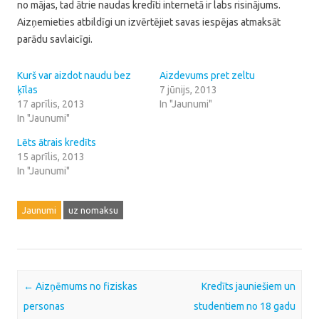
no mājas, tad ātrie naudas kredīti internetā ir labs risinājums.
Aizņemieties atbildīgi un izvērtējiet savas iespējas atmaksāt
parādu savlaicīgi.
Kurš var aizdot naudu bez
Aizdevums pret zeltu
ķīlas
7 jūnijs, 2013
17 aprīlis, 2013
In "Jaunumi"
In "Jaunumi"
Lēts ātrais kredīts
15 aprīlis, 2013
In "Jaunumi"
Jaunumi
uz nomaksu
Post navigation
←
Aizņēmums no fiziskas
Kredīts jauniešiem un
personas
studentiem no 18 gadu