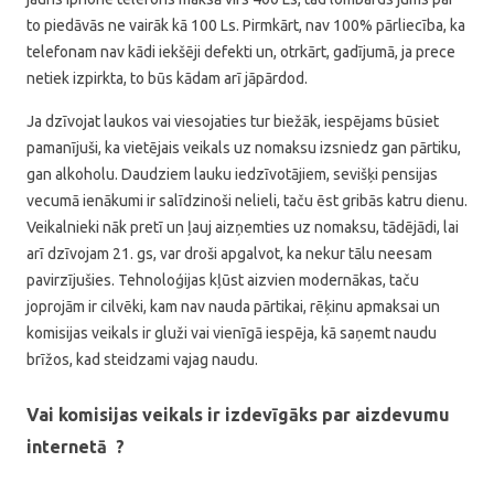
to piedāvās ne vairāk kā 100 Ls. Pirmkārt, nav 100% pārliecība, ka
telefonam nav kādi iekšēji defekti un, otrkārt, gadījumā, ja prece
netiek izpirkta, to būs kādam arī jāpārdod.
Ja dzīvojat laukos vai viesojaties tur biežāk, iespējams būsiet
pamanījuši, ka vietējais veikals uz nomaksu izsniedz gan pārtiku,
gan alkoholu. Daudziem lauku iedzīvotājiem, sevišķi pensijas
vecumā ienākumi ir salīdzinoši nelieli, taču ēst gribās katru dienu.
Veikalnieki nāk pretī un ļauj aizņemties uz nomaksu, tādējādi, lai
arī dzīvojam 21. gs, var droši apgalvot, ka nekur tālu neesam
pavirzījušies. Tehnoloģijas kļūst aizvien modernākas, taču
joprojām ir cilvēki, kam nav nauda pārtikai, rēķinu apmaksai un
komisijas veikals ir gluži vai vienīgā iespēja, kā saņemt naudu
brīžos, kad steidzami vajag naudu.
Vai komisijas veikals ir izdevīgāks par aizdevumu
internetā ?