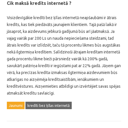
Cik maksā kredīts internetā ?
Visizdevīgākie kredīti bez ķīlas internetā neapšaubāmi ir ātrais
kredīts, kas tiek piedāvāts jaunajiem klientiem. Tajā pašā laikā ir
jāsaprot, ka aizdevums jebkurā gadījumā būs arī jāatmaksā. Ja
vajag vairāk par 200 Ls un nauda nepieciešama steidzami, tad
ātrais kredīts var izlīdzēt, taču tā procentu likmes būs augstākas
nekā ilgtermiņa kredītiem. Salīdzinoši ātrajam kredītam internetā
gada procentu likme bieži pārsniedz vairāk kā 200% gadā,
savukārt patēriņa kredīti ir iegūstami pat ar 22% gadā. Jāņem gan
vērā, ka precīzas kredīta izmaksas ilgtermiņa aizdevumiem būs
atkarīgas no aizņēmēja kredītsaistībām, ienākumiem un
kredītvēstures. Aizņemieties atbildīgi un izvērtējiet savas spējas
atmaksāt kredītu savlaicīgi.
Jaunumi
kredīti bez ķīlas internetā