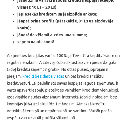
jāsalīdzina vairāki naudas kredīti (iespēja ietaupīt
vismaz 10 Ls – 20 Ls);
jāpiesakās kredītam un jāaizpilda anketa;
jāapstiprina profils (pārskaiti 0,01 Ls uz aizdevēja
kontu);
jānorāda vēlamā aizdevuma summa;
saņem naudu kontā.
Aizņemties bez ķīlas varēsi 100%, ja Tev ir tīra kredītvēsture un
regulāri ienākumi. Aizdevēji šobrīd kļūst aizvien piesardzīgāki,
tādēļ kredītu saņemt ir grūtāk. No otras puses, joprojām ir
pieejami
kredīti bez darba vietas
un pat kredīti ar sliktu
kredītvēsturi. Lai palielinātu savas iespējas iegūt aizņēmumu, ir
vērts apsvērt iespēju pieteikties vairākiem kredītiem vienlaicīgi.
Izdevīgākie naudas aizņēmumi internetā šobrīd ir pieejami bez
komisijas (0%) uz laiku līdz 1 mēnesim. Atmaksā kredītu
noteiktajā termiņā un nepārmaksā ne santīmu. Vairāk par šo
iespēju vari uzzināt portāla sākumlapā.