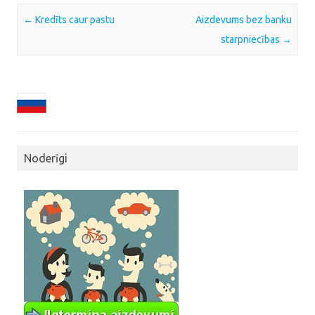
Post navigation
←
Kredīts caur pastu
Aizdevums bez banku
starpniecības
→
Noderīgi