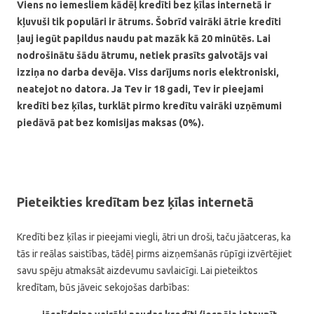
Viens no iemesliem kādēļ kredīti bez ķīlas internetā ir
kļuvuši tik populāri ir ātrums. Šobrīd vairāki ātrie kredīti
ļauj iegūt papildus naudu pat mazāk kā 20 minūtēs. Lai
nodrošinātu šādu ātrumu, netiek prasīts galvotājs vai
izziņa no darba devēja. Viss darījums noris elektroniski,
neatejot no datora. Ja Tev ir 18 gadi, Tev ir pieejami
kredīti bez ķīlas, turklāt pirmo kredītu vairāki uzņēmumi
piedāvā pat bez komisijas maksas (0%).
Pieteikties kredītam bez ķīlas internetā
Kredīti bez ķīlas ir pieejami viegli, ātri un droši, taču jāatceras, ka
tās ir reālas saistības, tādēļ pirms aizņemšanās rūpīgi izvērtējiet
savu spēju atmaksāt aizdevumu savlaicīgi. Lai pieteiktos
kredītam, būs jāveic sekojošas darbības: