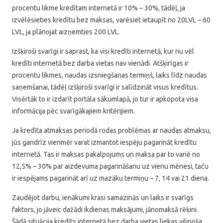
procentu likme kredītam internetā ir 10% – 30%, tādēļ, ja
izvēlēsieties kredītu bez maksas, varēsiet ietaupīt no 20LVL – 60
LVL, ja plānojat aizņemties 200 LVL.
Izšķiroši svarīgi ir saprast, ka visi kredīti internetā, kur nu vēl
kredīti internetā bez darba vietas nav vienādi. Atšķirīgas ir
procentu likmes, naudas izsniegšanas termiņš, laiks līdz naudas
saņemšanai, tādēļ izšķiroši svarīgi ir salīdzināt visus kredītus.
Visērtāk to ir izdarīt portāla sākumlapā, jo tur ir apkopota visa
informācija pēc svarīgākajiem kritērijiem.
Ja kredīta atmaksas periodā rodas problēmas ar naudas atmaksu,
jūs gandrīz vienmēr varat izmantot iespēju pagarināt kredītu
internetā. Tas ir maksas pakalpojums un maksa par to variē no
12,5% – 30% par aizdevuma pagarināšanu uz vienu mēnesi, taču
ir iespējams pagarināt arī uz mazāku termiņu – 7, 14 vai 21 diena.
Zaudējot darbu, ienākumi krasi samazinās un laiks ir svarīgs
faktors, jo jāveic dažādi ikdienas maksājumi, jānomaksā rēķini.
Šādā situācija kredīts internetā bez darba vietas liekas vilinoša