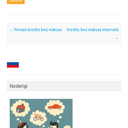
Jaunumi
Post navigation
←
Pirmais kredīts bez maksas
Kredīts bez maksas internetā
→
Noderīgi