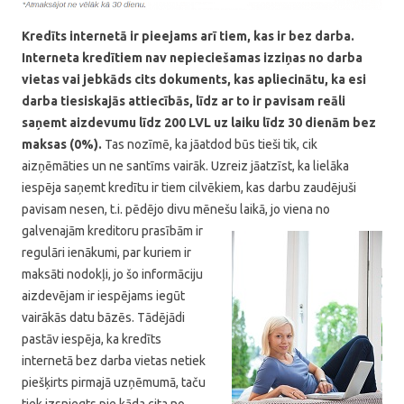
Kredīts internetā ir pieejams arī tiem, kas ir bez darba.
Interneta kredītiem nav nepieciešamas izziņas no darba
vietas vai jebkāds cits dokuments, kas apliecinātu, ka esi
darba tiesiskajās attiecībās, līdz ar to ir pavisam reāli
saņemt aizdevumu līdz 200 LVL uz laiku līdz 30 dienām bez
maksas (0%).
Tas nozīmē, ka jāatdod būs tieši tik, cik
aizņēmāties un ne santīms vairāk. Uzreiz jāatzīst, ka lielāka
iespēja saņemt kredītu ir tiem cilvēkiem, kas darbu zaudējuši
pavisam nesen, t.i. pēdējo divu mēnešu laikā, jo viena no
galvenajām
kreditoru prasībām ir
regulāri ienākumi, par kuriem ir
maksāti nodokļi, jo šo informāciju
aizdevējam ir iespējams iegūt
vairākās datu bāzēs. Tādējādi
pastāv iespēja, ka kredīts
internetā bez darba vietas netiek
piešķirts pirmajā uzņēmumā, taču
tiek izsniegts pie kāda cita no