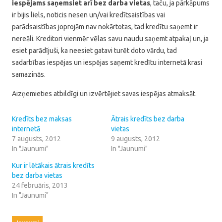
iespējams saņemsiet arī bez darba vietas
, taču, ja pārkāpums
ir bijis liels, noticis nesen un/vai kredītsaistības vai
parādsaistības joprojām nav nokārtotas, tad kredītu saņemt ir
nereāli. Kreditori vienmēr vēlas savu naudu saņemt atpakaļ un, ja
esiet parādījuši, ka neesiet gatavi turēt doto vārdu, tad
sadarbības iespējas un iespējas saņemt kredītu internetā krasi
samazinās.
Aizņemieties atbildīgi un izvērtējiet savas iespējas atmaksāt.
Kredīts bez maksas
Ātrais kredīts bez darba
internetā
vietas
7 augusts, 2012
9 augusts, 2012
In "Jaunumi"
In "Jaunumi"
Kur ir lētākais ātrais kredīts
bez darba vietas
24 februāris, 2013
In "Jaunumi"