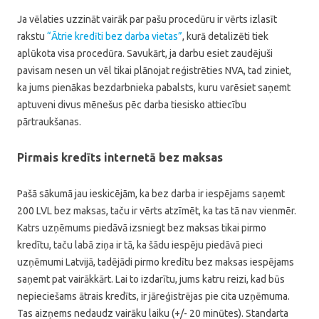
Ja vēlaties uzzināt vairāk par pašu procedūru ir vērts izlasīt
rakstu
“Ātrie kredīti bez darba vietas”
, kurā detalizēti tiek
aplūkota visa procedūra. Savukārt, ja darbu esiet zaudējuši
pavisam nesen un vēl tikai plānojat reģistrēties NVA, tad ziniet,
ka jums pienākas bezdarbnieka pabalsts, kuru varēsiet saņemt
aptuveni divus mēnešus pēc darba tiesisko attiecību
pārtraukšanas.
Pirmais kredīts internetā bez maksas
Pašā sākumā jau ieskicējām, ka bez darba ir iespējams saņemt
200 LVL bez maksas, taču ir vērts atzīmēt, ka tas tā nav vienmēr.
Katrs uzņēmums piedāvā izsniegt bez maksas tikai pirmo
kredītu, taču labā ziņa ir tā, ka šādu iespēju piedāvā pieci
uzņēmumi Latvijā, tadējādi pirmo kredītu bez maksas iespējams
saņemt pat vairākkārt. Lai to izdarītu, jums katru reizi, kad būs
nepieciešams ātrais kredīts, ir jāreģistrējas pie cita uzņēmuma.
Tas aizņems nedaudz vairāku laiku (+/- 20 minūtes). Standarta