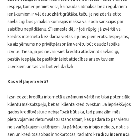
iespēja, tomēr ņemiet vērā, ka naudas atmaksa bez regulāriem
ienākumiem ir vēl daudzkārt grūtāka, taču, ja neizdarīsiet to
savlaicīgi būs jāmaksā komisijas maksa vai soda sankcijas par
saistību nepildīšanu. Šī iemesla dēļ ir ļoti rūpīgi jāizvērtē vai
kredīts internetā bez darba vietas ir jums piemērots. Iespējams,
ka aizņēmums no privātpērsonām varētu būt daudz labāka
izvēle. Tiesa, ja jūs nevarēsiet kredītu atlīdzināt savlaicīgi,
pastāv iespēja, ka pasliktināsiet attiecības ar sev tuviem
cilvēkiem un tas var būt vēl dārkāk.
Kas vēl jāņem vērā?
Izsniedzot kredītu internetā uzņēmumi vērtē ne tikai potenciālo
klientu maksātspēju, bet arī klienta kredītvēsturi. Ja iepriekšējos
gados kredītvēsture nebija īpaši būtiska, tad pamazām mēs
pietuvojamies rietumvalstu standartam, kas padara to par vienu
no svarīgākajiem kritērijiem. Ja pārkāpums ir bijis neliels, noticis
sen un kredītsaistības ir nokārtotas, tad ātro k
redītu internetā