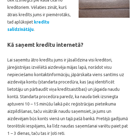
kreditoriem. Vēlaties zināt, kurš
ātrais kredīts jums ir piemērotāks,
tad aplūkojiet
kredītu
salīdzinātāju
.
Kā saņemt kredītu internetā?
Lai saņemtu ātro kredītu jums ir jāsalīdzina visi kreditori,
jāreģistrējas izvēlētā aizdevēja mājas lapā, norādot visu
nepieciešamo kontaktinformāciju, jāpārskaita viens santīms uz
aizdevēja kontu (standarta procedūra, kas ļauj identificēt
lietotāju un pārbaudīt viņa kredītsaistības) un jāgaida naudu
kontā. Standarta procedūra paredz, ka nauda tiek izsniegta
aptuveni 10 – 15 minūšu laikā pēc reģistrācijas pieteikuma
aizpildīšanas, taču visātrāk naudu saņemsiet, ja jums un
aizdevējam būs konts vienā un tajā pašā bankā. Pretējā gadījumā
teorētiski iespējams, ka līdz naudas saņemšanai varētu paiet pat
1 – 3 dienas, taču tas ir ļoti reti.