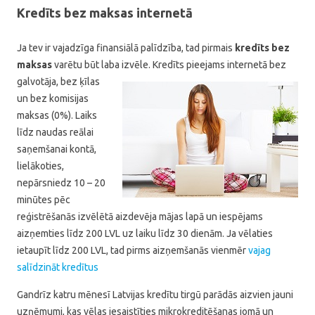
Kredīts bez maksas internetā
Ja tev ir vajadzīga finansiālā palīdzība, tad pirmais
kredīts bez
maksas
varētu būt laba izvēle. Kredīts pieejams internetā bez
galvotāja,
bez ķīlas
un bez komisijas
maksas (0%). Laiks
līdz naudas reālai
saņemšanai kontā,
lielākoties,
nepārsniedz 10 – 20
minūtes pēc
reģistrēšanās izvēlētā aizdevēja mājas lapā un iespējams
aizņemties līdz 200 LVL uz laiku līdz 30 dienām. Ja vēlaties
ietaupīt līdz 200 LVL, tad pirms aizņemšanās vienmēr
vajag
salīdzināt kredītus
Gandrīz katru mēnesī Latvijas kredītu tirgū parādās aizvien jauni
uzņēmumi, kas vēlas iesaistīties mikrokreditēšanas jomā un