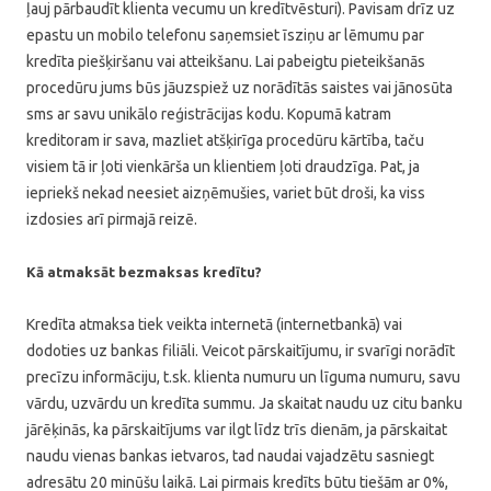
ļauj pārbaudīt klienta vecumu un kredītvēsturi). Pavisam drīz uz
epastu un mobilo telefonu saņemsiet īsziņu ar lēmumu par
kredīta piešķiršanu vai atteikšanu. Lai pabeigtu pieteikšanās
procedūru jums būs jāuzspiež uz norādītās saistes vai jānosūta
sms ar savu unikālo reģistrācijas kodu. Kopumā katram
kreditoram ir sava, mazliet atšķirīga procedūru kārtība, taču
visiem tā ir ļoti vienkārša un klientiem ļoti draudzīga. Pat, ja
iepriekš nekad neesiet aizņēmušies, variet būt droši, ka viss
izdosies arī pirmajā reizē.
Kā atmaksāt bezmaksas kredītu?
Kredīta atmaksa tiek veikta internetā (internetbankā) vai
dodoties uz bankas filiāli. Veicot pārskaitījumu, ir svarīgi norādīt
precīzu informāciju, t.sk. klienta numuru un līguma numuru, savu
vārdu, uzvārdu un kredīta summu. Ja skaitat naudu uz citu banku
jārēķinās, ka pārskaitījums var ilgt līdz trīs dienām, ja pārskaitat
naudu vienas bankas ietvaros, tad naudai vajadzētu sasniegt
adresātu 20 minūšu laikā. Lai pirmais kredīts būtu tiešām ar 0%,