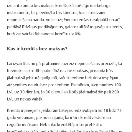
izmanto pirmo bezmaksas kredītu kā spēcīgu marketinga
instrumentu, lai pievilinātu tos klientus, kam steidzami
nepieciešama nauda. Vecie uzņēmumi cenšas neatpalikt un arī
piedāvā līdzīgus piedāvājumus, galarezultātā ieguvējs ir klients,
kurš var vairākkārt saņemt kredītu uz 0%.
Kas ir kredīts bez maksas?
Lai izvairītos no pārpratumiem uzreiz nepieciešams precizēt, ka
bezmaksas kredīts patiesībā nav bezmaksas, jo nauda būs
jāatmaksā jebkurā gadījumā, taču klientiem tiek dota iespējam
aizņemties naudu bez procentiem. Piemēram, aizņemoties 100
LVL uz 30 dienām, šo 30 dienu laikā būs jāatmaksā šie paši 200
LVL un nekas vairāk.
Kredīts ir pieejams jebkuram Latvijas iedzīvotājam no 18 līdz 75
gadu vecumam, pie nosacījuma, ka ir tīra kredītvēsture un
regulāri ienākumi. Nebanku kreditētāji interpretē tīru
kredītvēsturi kā klienta līdzšinējo darbību bez kredītsaistību un