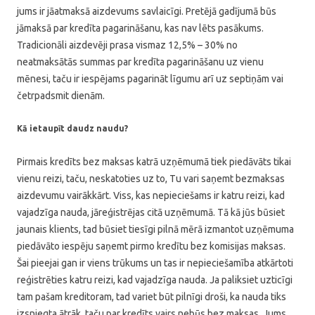
jums ir jāatmaksā aizdevums savlaicīgi. Pretējā gadījumā būs
jāmaksā par kredīta pagarināšanu, kas nav lēts pasākums.
Tradicionāli aizdevēji prasa vismaz 12,5% – 30% no
neatmaksātās summas par kredīta pagarināšanu uz vienu
mēnesi, taču ir iespējams pagarināt līgumu arī uz septiņām vai
četrpadsmit dienām.
Kā ietaupīt daudz naudu?
Pirmais kredīts bez maksas katrā uzņēmumā tiek piedāvāts tikai
vienu reizi, taču, neskatoties uz to, Tu vari saņemt bezmaksas
aizdevumu vairākkārt. Viss, kas nepieciešams ir katru reizi, kad
vajadzīga nauda, jāreģistrējas citā uzņēmumā. Tā kā jūs būsiet
jaunais klients, tad būsiet tiesīgi pilnā mērā izmantot uzņēmuma
piedāvāto iespēju saņemt pirmo kredītu bez komisijas maksas.
Šai pieejai gan ir viens trūkums un tas ir nepieciešamība atkārtoti
reģistrēties katru reizi, kad vajadzīga nauda. Ja paliksiet uzticīgi
tam pašam kreditoram, tad variet būt pilnīgi droši, ka nauda tiks
izsniegta ātrāk, taču par kredīts vairs nebūs bez maksas. Jums