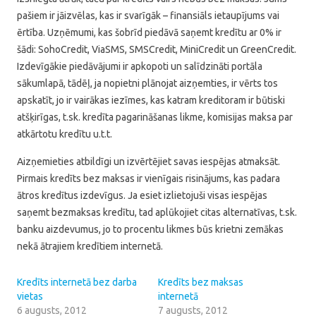
pašiem ir jāizvēlas, kas ir svarīgāk – finansiāls ietaupījums vai
ērtība. Uzņēmumi, kas šobrīd piedāvā saņemt kredītu ar 0% ir
šādi: SohoCredit, ViaSMS, SMSCredit, MiniCredit un GreenCredit.
Izdevīgākie piedāvājumi ir apkopoti un salīdzināti portāla
sākumlapā, tādēļ, ja nopietni plānojat aizņemties, ir vērts tos
apskatīt, jo ir vairākas iezīmes, kas katram kreditoram ir būtiski
atšķirīgas, t.sk. kredīta pagarināšanas likme, komisijas maksa par
atkārtotu kredītu u.t.t.
Aizņemieties atbildīgi un izvērtējiet savas iespējas atmaksāt.
Pirmais kredīts bez maksas ir vienīgais risinājums, kas padara
ātros kredītus izdevīgus. Ja esiet izlietojuši visas iespējas
saņemt bezmaksas kredītu, tad aplūkojiet citas alternatīvas, t.sk.
banku aizdevumus, jo to procentu likmes būs krietni zemākas
nekā ātrajiem kredītiem internetā.
Kredīts internetā bez darba
Kredīts bez maksas
vietas
internetā
6 augusts, 2012
7 augusts, 2012