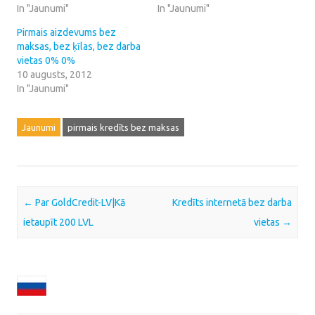
In "Jaunumi"
In "Jaunumi"
Pirmais aizdevums bez
maksas, bez ķīlas, bez darba
vietas 0% 0%
10 augusts, 2012
In "Jaunumi"
Jaunumi
pirmais kredīts bez maksas
Post navigation
←
Par GoldCredit-LV|Kā
Kredīts internetā bez darba
ietaupīt 200 LVL
vietas
→