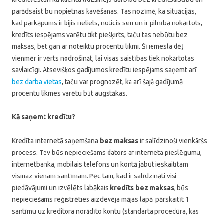
parādsaistību nopietnas kavēšanas. Tas nozīmē, ka situācijās,
kad pārkāpums ir bijis neliels, noticis sen un ir pilnībā nokārtots,
kredīts iespējams varētu tikt piešķirts, taču tas nebūtu bez
maksas, bet gan ar noteiktu procentu likmi. Šī iemesla dēļ
vienmēr ir vērts nodrošināt, lai visas saistības tiek nokārtotas
savlaicīgi. Atsevišķos gadījumos kredītu iespējams saņemt arī
bez darba vietas
, taču var prognozēt, ka arī šajā gadījumā
procentu likmes varētu būt augstākas.
Kā saņemt kredītu?
Kredīta internetā saņemšana
bez maksas
ir salīdzinoši vienkāršs
process. Tev būs nepieciešams dators ar interneta pieslēgumu,
internetbanka, mobilais telefons un kontā jābūt ieskaitītam
vismaz vienam santīmam. Pēc tam, kad ir salīdzināti visi
piedāvājumi un izvēlēts labākais
kredīts bez maksas
, būs
nepieciešams reģistrēties aizdevēja mājas lapā, pārskaitīt 1
santīmu uz kreditora norādīto kontu (standarta procedūra, kas