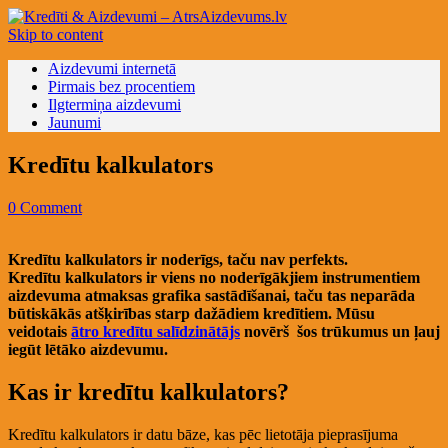
Skip to content
Aizdevumi internetā
Pirmais bez procentiem
Ilgtermiņa aizdevumi
Jaunumi
Kredītu kalkulators
0 Comment
Kredītu kalkulators ir noderīgs, taču nav perfekts.
Kredītu kalkulators ir viens no noderīgākjiem instrumentiem
aizdevuma atmaksas grafika sastādīšanai, taču tas neparāda
būtiskākās atšķirības starp dažādiem kredītiem. Mūsu
veidotais
ātro kredītu salīdzinātājs
novērš šos trūkumus un ļauj
iegūt lētāko aizdevumu.
Kas ir kredītu kalkulators?
Kredītu kalkulators ir datu bāze, kas pēc lietotāja pieprasījuma