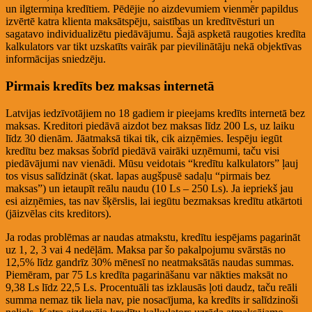
un ilgtermiņa kredītiem. Pēdējie no aizdevumiem vienmēr papildus
izvērtē katra klienta maksātspēju, saistības un kredītvēsturi un
sagatavo individualizētu piedāvājumu. Šajā aspketā raugoties kredīta
kalkulators var tikt uzskatīts vairāk par pievilinātāju nekā objektīvas
informācijas sniedzēju.
Pirmais kredīts bez maksas internetā
Latvijas iedzīvotājiem no 18 gadiem ir pieejams kredīts internetā bez
maksas. Kreditori piedāvā aizdot bez maksas līdz 200 Ls, uz laiku
līdz 30 dienām. Jāatmaksā tikai tik, cik aizņēmies. Iespēju iegūt
kredītu bez maksas šobrīd piedāvā vairāki uzņēmumi, taču visi
piedāvājumi nav vienādi. Mūsu veidotais “kredītu kalkulators” ļauj
tos visus salīdzināt (skat. lapas augšpusē sadaļu “pirmais bez
maksas”) un ietaupīt reālu naudu (10 Ls – 250 Ls). Ja iepriekš jau
esi aizņēmies, tas nav šķērslis, lai iegūtu bezmaksas kredītu atkārtoti
(jāizvēlas cits kreditors).
Ja rodas problēmas ar naudas atmakstu, kredītu iespējams pagarināt
uz 1, 2, 3 vai 4 nedēļām. Maksa par šo pakalpojumu svārstās no
12,5% līdz gandrīz 30% mēnesī no neatmaksātās naudas summas.
Piemēram, par 75 Ls kredīta pagarināšanu var nākties maksāt no
9,38 Ls līdz 22,5 Ls. Procentuāli tas izklausās ļoti daudz, taču reāli
summa nemaz tik liela nav, pie nosacījuma, ka kredīts ir salīdzinoši