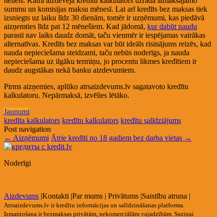
neliels. Katra aizdevēja kredītu kalkulators uzrāda atmaksājamo
summu un komisijas maksu mēnesī. Lai arī kredīts bez maksas tiek
izsniegts uz laiku līdz 30 dienām, tomēr ir uzņēmumi, kas piedāvā
aizņemties līdz pat 12 mēnešiem. Kad jādomā,
kur dabūt naudu
parasti nav laiks daudz domāt, taču vienmēr ir iespējamas vairākas
alternatīvas. Kredīts bez maksas var būt ideāls risinājums reizēs, kad
nauda nepieciešama steidzami, taču nebūs noderīgs, ja nauda
nepieciešama uz ilgāku termiņu, jo procentu likmes kredītiem ir
daudz augstākas nekā banku aizdevumiem.
Pirms aizņemies, aplūko atrsaizdevums.lv sagatavoto kredītu
kalkulatoru. Nepārmaksā, izvēlies lētāko.
Jaunumi
kredīta kalkulators
kredītu kalkulators
kredītu salīdziājums
Post navigation
←
Aizņēmumi
Ātrie kredīti no 18 gadiem bez darba vietas
→
Noderīgi
Aizdevums
|
Kontakti
|
Par mums
|
Privātums
|
Saistību atruna
|
Atrsaizdevums.lv ir kredītu informācijas un salīdzināšanas platforma.
Izmantošana ir bezmaksas privātām, nekomerciālām vajadzībām. Saziņai