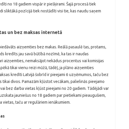
edīti no 18 gadiem vispār ir piešķirami. Šajā procesā tiek
i sliktākā pozīcijā tiek nostādīti visi tie, kas naudu saņem
tas un bez maksas internetā
k piedāvāts aizņemties bez makas. Reālā pasaulē tas, protams,
ds kredīts jau savā būtībā nozīmē, ka tas ir naudas
ri aizņemties, nemaksājot nekādus procentus vai komisijas
ēkā tikai vienu reizi mūžā, tādēļ, ja plāno aizņemties
maksas kredīti Latvijā šobrīd ir pieejami 6 uzņēmumos, taču bez
s tikai divos. Pamazām kļūstot vecākam, palielinās pieejamo
vai bez darba vietas kļūst pieejami no 20 gadiem. Tādējādi var
jā uzskata jauniešus no 18 gadiem par pietiekami pieaugušiem,
a vietas, taču ar regulāriem ienākumiem.
sas