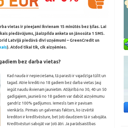
ba vietas ir pieejami ikvienam 15 minūtēs bez ķīlas. Lai
kais piedāvājums, jāaizpilda anketa un jānosūta 1 SMS.
rīd Latvijā piedāvā divi uzņēmumi – GreenCredit un
kais
). Atdod tikai tik, cik aizņēmies.
 gadiem bez darba vietas?
Kad nauda ir nepieciešama, tā parasti ir vajadzīga tūlīt un
tagad. Atrie krediti no 18 gadiem bez darba vietas ļauj
iegūt naudu ikvienam jaunietim. Atšķirībā no 30, 40 un 50
gadīgajiem, jaunieši no 18 gadiem var dabūt aizņēmumu
gandrīz 100% gadījumos. Iemesls tam ir pavisam
vienkāršs. Pirmais un galvenais faktors, ko izvērtē
kreditori ir kredītvēsture, bet ļoti daudziem tā ir sabojāta.
Kredītvēsturi sabojāt var ļoti ātri. Ja parādsaistības