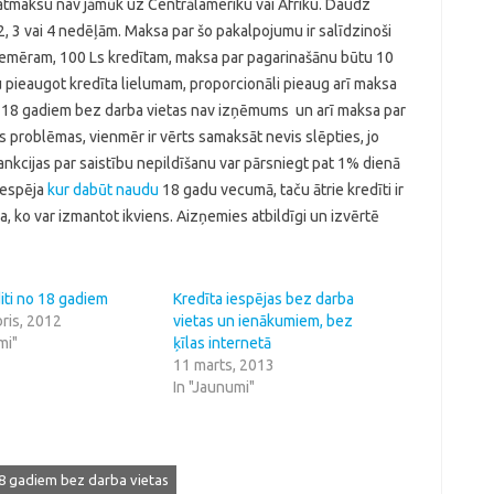
 atmaksu nav jāmūk uz Centrālameriku vai Āfriku. Daudz
 2, 3 vai 4 nedēļām. Maksa par šo pakalpojumu ir salīdzinoši
Piemēram, 100 Ls kredītam, maksa par pagarinašānu būtu 10
 pieaugot kredīta lielumam, proporcionāli pieaug arī maksa
o 18 gadiem bez darba vietas nav izņēmums un arī maksa par
as problēmas, vienmēr ir vērts samaksāt nevis slēpties, jo
nkcijas par saistību nepildīšanu var pārsniegt pat 1% dienā
iespēja
kur dabūt naudu
18 gadu vecumā, taču ātrie kredīti ir
a, ko var izmantot ikviens. Aizņemies atbildīgi un izvērtē
iti no 18 gadiem
Kredīta iespējas bez darba
ris, 2012
vietas un ienākumiem, bez
mi"
ķīlas internetā
11 marts, 2013
In "Jaunumi"
18 gadiem bez darba vietas