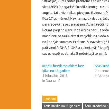
Situācijās, kurās rodas problēmas ar kredīta
vienkāršāk ir pagarināt kredīta termiņu uz 1,
augsta, taču vienlaikus pieejama ikvienam. 
līdz 27 Ls mēnesī. Nav nemaz tik daudz, taču
par aizdevuma pagarināšanu. Atrie krediti n
līguma pagarināšanu ir tieši tāda pati. Ja rod
mūsdienu pasaulē atrast var jebkuru. Soda sa
no kopējās summas. Protams, šī nav vienīgā 
pati vienkāršākā, ērtākā un pieejamākā iespēj
savas iespējas atmaksāt noteiktajā termiņā.
Kredīti bezdarbniekiem bez
SMS kred
ķīlas no 18 gadiem
7 decemb
5 februāris, 2013
In "Jaunu
In "Jaunumi"
Jaunumi
ātrie kredīti no 18 gadiem
Ātrie kredīti no 