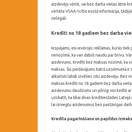
aizdevējs vērtē, vai bez darba vietas ātrie kr
vērtēta VSAA rīcībā esošā informācija, tādējād
nelegāli.
Kredīti no 18 gadiem bez darba vie
Iespējams, esi ievērojis reklāmas, kurās tie
nenozīmē, ka vari dabūt naudu par brīvu. Vār
aizdevums. Kredīti bez maksas nozīmē, ka va
maksas. Šis piedāvājums katrā uzņēmumā ir sp
atkārtoti labāk izvēlies citu aizdevēju. Bez 
maksas kredīti no 18 gadiem bez darba vieta
aizdevumu daudzums un pilnīgi visi kedīti ar 
uzskatīt, ka tikai divas kredītiestādes Latvi
lai izniegtu aizdevumus bez pastāvīgas darb
Kredīta pagarināšana un papildus izmak