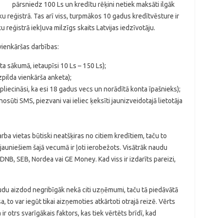
pārsniedz 100 Ls un kredītu rēķini netiek maksāti ilgāk
ku reģistrā. Tas arī viss, turpmākos 10 gadus kredītvēsture ir
 reģistrā iekļuva milzīgs skaits Latvijas iedzīvotāju.
 vienkāršas darbības:
ta sākumā, ietaupīsi 10 Ls – 150 Ls);
izpilda vienkārša anketa);
liecināsi, ka esi 18 gadus vecs un norādītā konta īpašnieks);
nosūti SMS, piezvani vai ieliec ķeksīti jaunizveidotajā lietotāja
rba vietas būtiski neatšķiras no citiem kredītiem, taču to
jauniešiem šajā vecumā ir ļoti ierobežots. Visātrāk naudu
DNB, SEB, Nordea vai GE Money. Kad viss ir izdarīts pareizi,
audu aizdod negribīgāk nekā citi uzņēmumi, taču tā piedāvātā
, to var iegūt tikai aizņemoties atkārtoti otrajā reizē. Vērts
ir otrs svarīgākais faktors, kas tiek vērtēts brīdī, kad