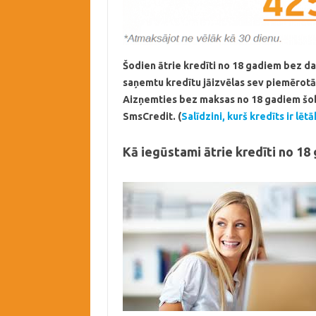
Šodien ātrie kredīti no 18 gadiem bez dar
saņemtu kredītu jāizvēlas sev piemērotā
Aizņemties bez maksas no 18 gadiem šob
SmsCredit. (
Salīdzini, kurš kredīts ir lētā
Kā iegūstami ātrie kredīti no 18