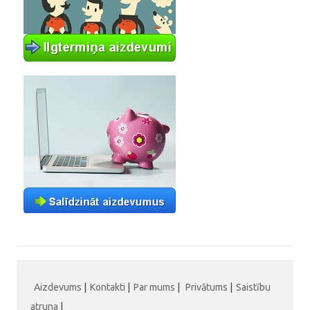
Aizdevums
|
Kontakti
|
Par mums
|
Privātums
|
Saistību
atruna
|