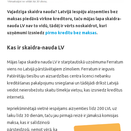
Vajadzīga skaidra nauda? Latvijā iespēju aizņemties bez
maksas piedāvā virkne kreditoru, taču mājas lapa skaidra-
nauda LV nav to vidū, tādēļ ir vērts noskaidrot, kuri
uzņēmumi izsniedz
pirmo kredītu bez maksas
.
Kas ir skaidra-nauda LV
Mājas lapa skaidra nauda LV ir starptautiskā uzņēmuma Ferratum
viens no Latvijā pārstāvētajiem zīmoliem. Ferratum ir ieguvis
Patērētāju tiesību un aizsardzības centra licenci nebanku
kreditēšanas pakalpojumu sniegšanai un tādējādi drīkst Latvijā
veidot neierobežotu skaitu tīmekļa vietņu, kas izsniedz kredītus
internetā.
Iepriekšminētajā vietnē iespējams aizņemties līdz 200 LVL uz
laiku līdz 30 dienām, taču jau pirmajā reizē ir jāmaksā
komisijas
maksa, kas ir salīdzinoši
pārsteidzoši, ņemot vērā, ka