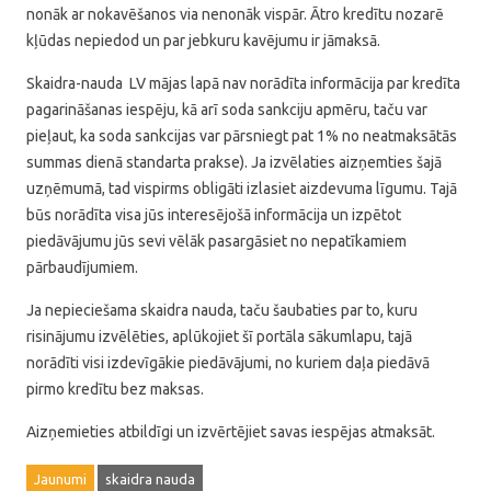
nonāk ar nokavēšanos via nenonāk vispār. Ātro kredītu nozarē
kļūdas nepiedod un par jebkuru kavējumu ir jāmaksā.
Skaidra-nauda LV mājas lapā nav norādīta informācija par kredīta
pagarināšanas iespēju, kā arī soda sankciju apmēru, taču var
pieļaut, ka soda sankcijas var pārsniegt pat 1% no neatmaksātās
summas dienā standarta prakse). Ja izvēlaties aizņemties šajā
uzņēmumā, tad vispirms obligāti izlasiet aizdevuma līgumu. Tajā
būs norādīta visa jūs interesējošā informācija un izpētot
piedāvājumu jūs sevi vēlāk pasargāsiet no nepatīkamiem
pārbaudījumiem.
Ja nepieciešama skaidra nauda, taču šaubaties par to, kuru
risinājumu izvēlēties, aplūkojiet šī portāla sākumlapu, tajā
norādīti visi izdevīgākie piedāvājumi, no kuriem daļa piedāvā
pirmo kredītu bez maksas.
Aizņemieties atbildīgi un izvērtējiet savas iespējas atmaksāt.
Jaunumi
skaidra nauda