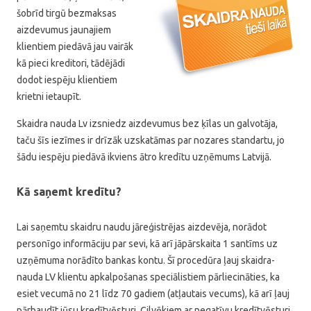
šobrīd tirgū bezmaksas
aizdevumus jaunajiem
klientiem piedāvā jau vairāk
kā pieci kreditori, tādējādi
dodot iespēju klientiem
krietni ietaupīt.
Skaidra nauda Lv izsniedz aizdevumus bez ķīlas un galvotāja,
taču šīs iezīmes ir drīzāk uzskatāmas par nozares standartu, jo
šādu iespēju piedāvā ikviens ātro kredītu uzņēmums Latvijā.
Kā saņemt kredītu?
Lai saņemtu skaidru naudu jāreģistrējas aizdevēja, norādot
personīgo informāciju par sevi, kā arī jāpārskaita 1 santīms uz
uzņēmuma norādīto bankas kontu. Šī procedūra ļauj skaidra-
nauda LV klientu apkalpošanas speciālistiem pārliecināties, ka
esiet vecumā no 21 līdz 70 gadiem (atļautais vecums), kā arī ļauj
pārbaudīt jūsu kredītvēsturi. Cilvēkiem ar negatīvu kredītvēsturi