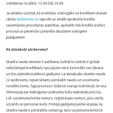
svētdienas no plkst. 12.00 līdz 20.00.
Ja vēlaties uzzināt, kā izvēlēties izdevīgāko no kredītiem izlasiet
rakstu
Aizdevums-lv
, tajā sīki un smalki aprakstīta kredīta
saņemšanas procedūras īpatnības, apskatīti riski kredīta izvēles
procesā un pievērsta uzmanība daudziem svarīgiem
jautājumiem.
Kā atmaksāt aizdevumu?
Skaidra nauda vienmēr ir patīkama, turklāt to iztērēt ir grūtāk
nekā lietojot kredītkarti, taču jāņem vērā, ka kredīts nav dāvana
un būs jāatmaksā jebkurā gadījumā. Lai atmaksātu skaidra-nauda
LV aizdevumu, nepieciešams pārskaitīt naudu uz uzņēmuma
norādīto kontu. Šajā procesā ir ižšķiroši svarīgi nodrošināt, lai visa
informācija par maksājuma uzdevumu būtu maksimāli precīza,
t.sk. uzņēmuma konta numurs, reģistrācijas numurs, jūsu vārds,
uzvārds un personas kods. Pretējā gadījumā pastāv iespēja, ka
skaidra nauda ir pārskaitīta savlaicīgi, taču uzņēmuma kontā tā