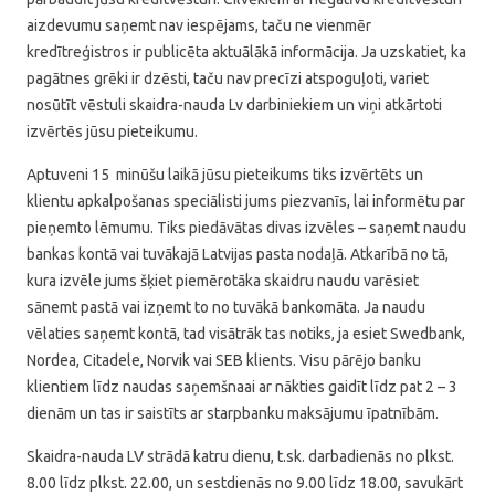
aizdevumu saņemt nav iespējams, taču ne vienmēr
kredītreģistros ir publicēta aktuālākā informācija. Ja uzskatiet, ka
pagātnes grēki ir dzēsti, taču nav precīzi atspoguļoti, variet
nosūtīt vēstuli skaidra-nauda Lv darbiniekiem un viņi atkārtoti
izvērtēs jūsu pieteikumu.
Aptuveni 15 minūšu laikā jūsu pieteikums tiks izvērtēts un
klientu apkalpošanas speciālisti jums piezvanīs, lai informētu par
pieņemto lēmumu. Tiks piedāvātas divas izvēles – saņemt naudu
bankas kontā vai tuvākajā Latvijas pasta nodaļā. Atkarībā no tā,
kura izvēle jums šķiet piemērotāka skaidru naudu varēsiet
sānemt pastā vai izņemt to no tuvākā bankomāta. Ja naudu
vēlaties saņemt kontā, tad visātrāk tas notiks, ja esiet Swedbank,
Nordea, Citadele, Norvik vai SEB klients. Visu pārējo banku
klientiem līdz naudas saņemšnaai ar nākties gaidīt līdz pat 2 – 3
dienām un tas ir saistīts ar starpbanku maksājumu īpatnībām.
Skaidra-nauda LV strādā katru dienu, t.sk. darbadienās no plkst.
8.00 līdz plkst. 22.00, un sestdienās no 9.00 līdz 18.00, savukārt