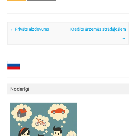
Post navigation
←
Privāts aizdevums
Kredīts ārzemēs strādājošiem
→
Noderīgi