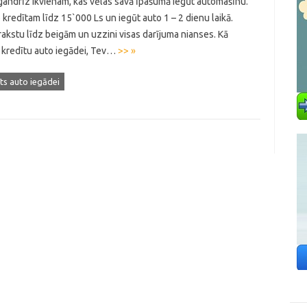
 gandrīz ikvienam, kas vēlas savā īpašumā iegūt automašīnu.
 kredītam līdz 15`000 Ls un iegūt auto 1 – 2 dienu laikā.
 rakstu līdz beigām un uzzini visas darījuma nianses. Kā
 kredītu auto iegādei, Tev…
>> »
ts auto iegādei