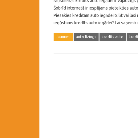
Mūsdienās kredīts auto iegādei ir vajadzīgs
Šobrīd internetā ir iespējams pieteikties auto
Piesakies kredītam auto iegādei tūlīt vai lasi
iegūstams kredīts auto iegādei? Lai saņemtu
Jaunumi
auto līzings
kredīts auto
kredī