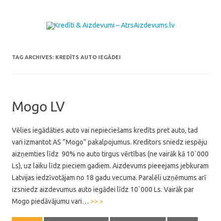
Skip to content
TAG ARCHIVES:
KREDĪTS AUTO IEGĀDEI
Mogo LV
Vēlies iegādāties auto vai nepieciešams kredīts pret auto, tad
vari izmantot AS “Mogo” pakalpojumus. Kreditors sniedz iespēju
aizņemties līdz 90% no auto tirgus vērtības (ne vairāk kā 10`000
Ls), uz laiku līdz pieciem gadiem. Aizdevums pieeejams jebkuram
Latvijas iedzīvotājam no 18 gadu vecuma. Paralēli uzņēmums arī
izsniedz aizdevumus auto iegādei līdz 10`000 Ls. Vairāk par
Mogo piedāvājumu vari…
>> »