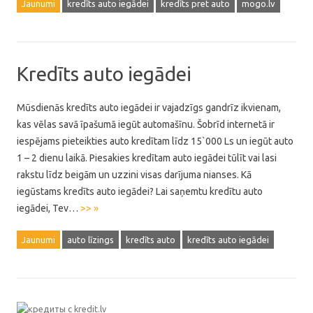
Jaunumi
kredīts auto iegādei
kredīts pret auto
mogo.lv
Kredīts auto iegādei
Mūsdienās kredīts auto iegādei ir vajadzīgs gandrīz ikvienam,
kas vēlas savā īpašumā iegūt automašīnu. Šobrīd internetā ir
iespējams pieteikties auto kredītam līdz 15`000 Ls un iegūt auto
1 – 2 dienu laikā. Piesakies kredītam auto iegādei tūlīt vai lasi
rakstu līdz beigām un uzzini visas darījuma nianses. Kā
iegūstams kredīts auto iegādei? Lai saņemtu kredītu auto
iegādei, Tev…
>> »
Jaunumi
auto līzings
kredīts auto
kredīts auto iegādei