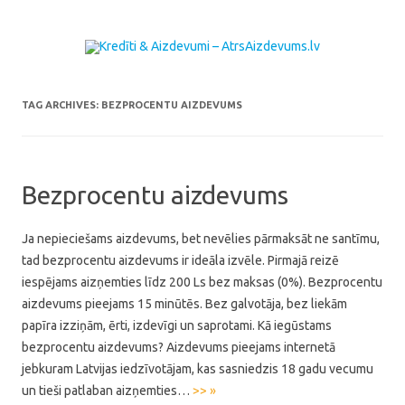
Skip to content
TAG ARCHIVES:
BEZPROCENTU AIZDEVUMS
Bezprocentu aizdevums
Ja nepieciešams aizdevums, bet nevēlies pārmaksāt ne santīmu,
tad bezprocentu aizdevums ir ideāla izvēle. Pirmajā reizē
iespējams aizņemties līdz 200 Ls bez maksas (0%). Bezprocentu
aizdevums pieejams 15 minūtēs. Bez galvotāja, bez liekām
papīra izziņām, ērti, izdevīgi un saprotami. Kā iegūstams
bezprocentu aizdevums? Aizdevums pieejams internetā
jebkuram Latvijas iedzīvotājam, kas sasniedzis 18 gadu vecumu
un tieši patlaban aizņemties…
>> »