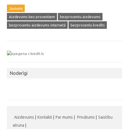
Jaunumi
Aizdevums bez procentiem
bezprocentu aizdevums
bezprocentu aizdevums internetā
bezprocentu kredīts
Noderīgi
Aizdevums
|
Kontakti
|
Par mums
|
Privātums
|
Saistību
atruna
|