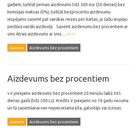
gadiem, turklāt pirmais aizdevums līdz 500 eur (30 dienas) bez
komisijas maksas (0%), turklāt bezprocentu aizdevumu
iespējams saņemt pat vairākas reizes pēc kārtas, jo šādu iespēju
piedāvā vairāki aizdevēji. Saņemt aizdevumu bez procentiem ar
sms Ātrais aizdevums ar sms…
>> »
Jaunumi
Aizdevums bez procentiem
Aizdevums bez procentiem
v ir pieejams aizdevums bez procentiem 20 minūšu laikā 365
dienas gadā (līdz 200 Ls). Kredīts ir pieejams no 18 gadu vecuma
un tā saņemšanai nav nepieciešama ķīla, galvotājs vai izziņas.
Jaunumi
Aizdevums bez procentiem