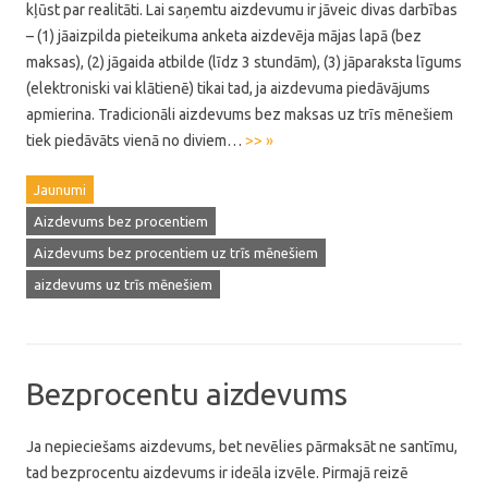
kļūst par realitāti. Lai saņemtu aizdevumu ir jāveic divas darbības
– (1) jāaizpilda pieteikuma anketa aizdevēja mājas lapā (bez
maksas), (2) jāgaida atbilde (līdz 3 stundām), (3) jāparaksta līgums
(elektroniski vai klātienē) tikai tad, ja aizdevuma piedāvājums
apmierina. Tradicionāli aizdevums bez maksas uz trīs mēnešiem
tiek piedāvāts vienā no diviem…
>> »
Jaunumi
Aizdevums bez procentiem
Aizdevums bez procentiem uz trīs mēnešiem
aizdevums uz trīs mēnešiem
Bezprocentu aizdevums
Ja nepieciešams aizdevums, bet nevēlies pārmaksāt ne santīmu,
tad bezprocentu aizdevums ir ideāla izvēle. Pirmajā reizē