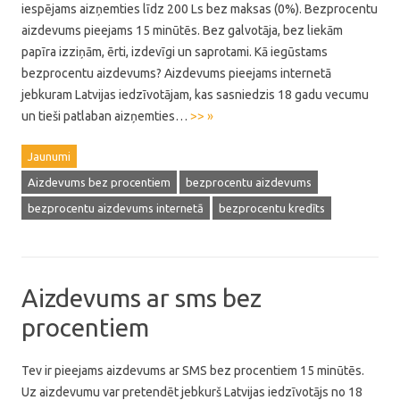
iespējams aizņemties līdz 200 Ls bez maksas (0%). Bezprocentu
aizdevums pieejams 15 minūtēs. Bez galvotāja, bez liekām
papīra izziņām, ērti, izdevīgi un saprotami. Kā iegūstams
bezprocentu aizdevums? Aizdevums pieejams internetā
jebkuram Latvijas iedzīvotājam, kas sasniedzis 18 gadu vecumu
un tieši patlaban aizņemties…
>> »
Jaunumi
Aizdevums bez procentiem
bezprocentu aizdevums
bezprocentu aizdevums internetā
bezprocentu kredīts
Aizdevums ar sms bez
procentiem
Tev ir pieejams aizdevums ar SMS bez procentiem 15 minūtēs.
Uz aizdevumu var pretendēt jebkurš Latvijas iedzīvotājs no 18