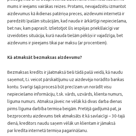
mums ir ieejams vairākas reizes. Protams, nevajadzētu izmantot
aizdevumus kā ikdienas patēriņa preces, aizdevumi internetā ir
paredzēti īpašām situācijām, kad nauda ir ārkārtīgi nepieciešama,
bet nav, kam paprasīt. Izlietotjot šīs iespējas priekšlaicīgi var
izveidoties situācija, kurā nauda tiešām pēkšņi ir vajadzīga, bet
aizdevums ir pieejams tikai par maksu (ar procentiem).
Kā atmaksāt bezmaksas aizdevumu?
Bezmaksas kredīts ir jāatmaksā tieši tādā pašā veidā, kā naudu
saņemot, t.i. veicot pārskaitījumu uz aizdevēja norādīto bankas
kontu. Svarīgi šajā procesā būt precīzam un norādīt visu
nepieciešamo informāciju, t.sk. vārds, uzvārds, klienta numurs,
līguma numurs. Atmaksa jāveic ne vēlāk kā divas darba dienas
pirms līguma darbība termiņa beigām. Pretējā gadījumā pat, ja
bezprocentu aizdevums tiek atmaksāts it kā savlaicīgi – 30-tajā
dienā, kreditors naudu saņem vēlāk un klientam ir jāmaksā
par kredīta internetā termiņa pagarināšanu.