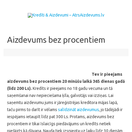
Skip to content
Aizdevums bez procentiem
Tev ir pieejams
aizdevums bez procentiem 20 minūšu laikā 365 dienas gadā
(līdz 200 Ls).
Kredīts ir pieejams no 18 gadu vecuma un tā
saņemšanai nav nepieciešama ķīla, galvotājs vai izziņas. Lai
saņemtu aizdevumu jums ir jāreģistrējas kreditora mājas lapā,
taču pirms to darīt ir vēlams
salīdzināt aizdevumus
, jo tādējādi ir
iespējams ietaupīt līdz pat 300 Ls. Protams, aizdevums bez
procentiem ir tikai īslaicīgs piedāvājums un kredīts netiek
piešķirts kā dāvana. Nauda tiek izsniegta uz laiku līdz 30 dienām