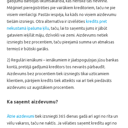
gadījumā darbojas likumsakarība, kas neriskē tas nevinnē.
Mēģiniet piereģistrēties pie vairākiem kreditoriem, taču ne pie
visiem vienlaicīgi. Pastāv iespēja, ka kāds no viņiem aizdevumu
tiešām izsniegs. Otra alternatīva ir izvēlēties
kredīts pret
nekustamā īpašuma ķīlu
, taču, lai to saņemtu jums ir jābūt
gataviem ieķīlāt māju, dzīvokli vai zemi. Aizdevums netiek
izsniegts bez procentiem, taču pieejamā summa un atmaksas
termiņš ir būtiski garāks.
2) Regulāri ienākumi – ienākumiem ir jāatspoguļojas jūsu bankas
kontā, pretējā gadījumā kreditors tos nevarēs pārbaudīt.
Aizdevums bez procentiem tiek izsniegts tikai uzticamiem
klientiem, pārējiem kredīts tiek atteikts vai arī tiek piedāvāts
aizdevums uz augstākiem procentiem.
Ka saņemt aizdevumu?
Ātrie aizdevumi
tiek izsniegti 365 dienas gadā arī agri no rīta un
vēlu vakaros, taču ne naktīs. Ja vēlaties saņemt kredītu agri no