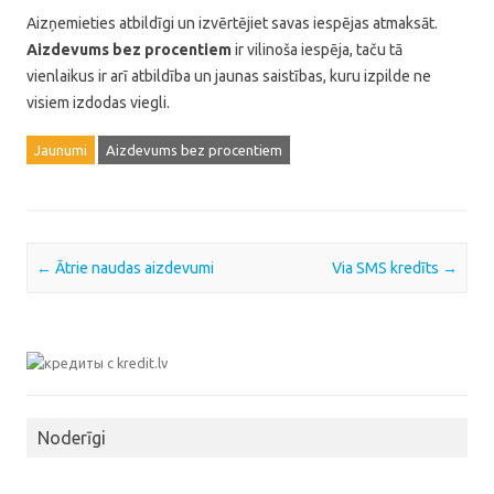
Aizņemieties atbildīgi un izvērtējiet savas iespējas atmaksāt.
Aizdevums bez procentiem
ir vilinoša iespēja, taču tā
vienlaikus ir arī atbildība un jaunas saistības, kuru izpilde ne
visiem izdodas viegli.
Jaunumi
Aizdevums bez procentiem
Post navigation
←
Ātrie naudas aizdevumi
Via SMS kredīts
→
Noderīgi