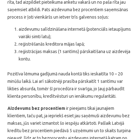
rīta, tad aizpildiet pieteikuma anketu vakarā un no paša rīta jau
saņemsiet atbildi. Pats aizdevuma bez procentiem saņemsānas
process ir ļoti vienkāršs un ietver trīs galvenos soļus:
aizdevumu salīdzināšana internetā (potenciāls ietaupījums
vairāki simti latu);
reģistrēšanās kreditora mājas lapā;
reģistrācijas maksas (1 santīms) pārskaitīšana uz aizdevēja
kontu.
Pozitīva lēmuma gadījumā nauda kontā tiks ieskaitīta 10 – 20
minūšu laikā. Lai arī sākotnēji prasība pārskaitīt 1 santīmu var
likties absurda, tomēr šī procedūra ir svarīga, jo ļauj pārbaudīt
klienta personību, kredītvēsturi un ienākumu regularitāti.
Aizdevums bez procentiem
ir pieejams tikai jaunajiem
klientiem, taču pat, ja iepriekš esiet jau saņēmuši aizdevumu bez
maksas, jūs variet izmantot šo iespēju atkārtoti. Pašlaik Latvijā
kredītu bez procentiem piedāvā 5 uzņēmumi un to skaits turpina
pieaugt, līdz ar to bezprocentu aizdevums internetā katram no