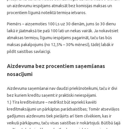
un aizdevumu iespējams atmaksāt bez komisijas maksas un
procentiem līgumā noteiktā termiņa ietvaros.
Piemērs – aizņemoties 100 Ls uz 30 dienām, jums šo 30 dienu
laikā ir jāatmaksā tie paši 100 lati un nekas vairāk. Ja nokavēsiet
atmaksas termiņu, līgumu iespējams pagarināt, taču tas būs
maksas pakalpojums (no 12,5% – 30% mēnesī), tādēļ labāk ir
pildīt saistības savlaicīgi.
Aizdevuma bez procentiem saņemšanas
nosacījumi
Aizdevuma saņemšanai nav daudzi priekšnoteikumi, taču ir divi
bez kuriem kredītu saņemt ir praktiski neiespējami.
1.) Tīra kredītvēsture – nedrīkst būt iepriekš kavēti
kredītmaksājumi un pārkāptas parādsaistības; Tomēr atsevišķos
gadījumos aizdevums tiek piešķirts arī tiem cilvēkiem, kas ir
veikuši pārkāpumu, taču visas saistības ir nokārtojuši. Būtībā šajā