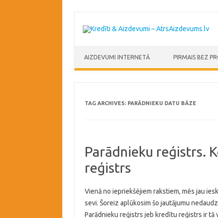
Skip to content
AIZDEVUMI INTERNETĀ
PIRMAIS BEZ P
TAG ARCHIVES:
PARĀDNIEKU DATU BĀZE
Parādnieku reģistrs. K
reģistrs
Vienā no iepriekšējiem rakstiem, mēs jau iesk
sevi. Šoreiz aplūkosim šo jautājumu nedaudz
Parādnieku reģistrs jeb kredītu reģistrs ir tā 