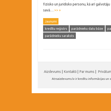
fizisko un juridisko personu, kā arī galvotāju
savā…
>> »
Jaunumi
kredītu reģistrs
parādnieku datu bāze
pa
parādnieku saraksts
Aizdevums
|
Kontakti
|
Par mums
|
Privātu
Atrsaizdevums.lv ir kredītu informācijas u