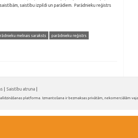
 saistībām, saistību izpildi un parādiem. Parādnieku reģistrs
rādnieku melnais saraksts
parādnieku reģistrs
ms
|
Saistību atruna
|
n salīdzināšanas platforma. Izmantošana ir bezmaksas privātām, nekomerciālām vaj