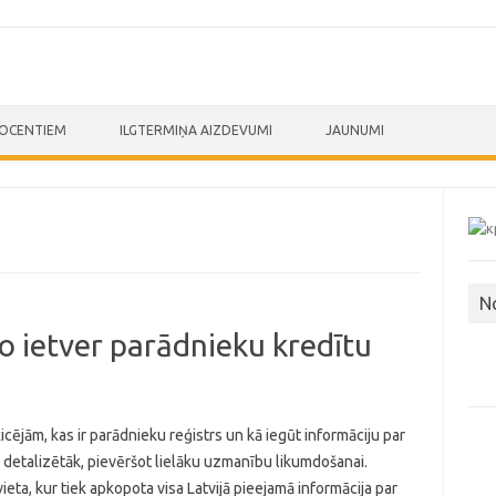
ROCENTIEM
ILGTERMIŅA AIZDEVUMI
JAUNUMI
N
o ietver parādnieku kredītu
icējām, kas ir parādnieku reģistrs un kā iegūt informāciju par
 detalizētāk, pievēršot lielāku uzmanību likumdošanai.
vieta, kur tiek apkopota visa Latvijā pieejamā informācija par