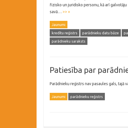
fizisko un juridisko personu, kā arī galvotāju
savā…
>> »
Jaunumi
kredītu reģistrs
parādnieku datu bāze
pa
parādnieku saraksts
Patiesība par parādni
Parādnieku reģistrs nav pasaules gals, tajā v
Jaunumi
parādnieku reģistrs