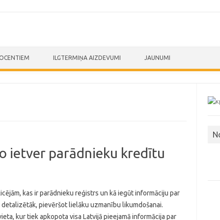
ROCENTIEM
ILGTERMIŅA AIZDEVUMI
JAUNUMI
N
o ietver parādnieku kredītu
icējām, kas ir parādnieku reģistrs un kā iegūt informāciju par
 detalizētāk, pievēršot lielāku uzmanību likumdošanai.
vieta, kur tiek apkopota visa Latvijā pieejamā informācija par