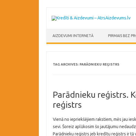
Skip to content
AIZDEVUMI INTERNETĀ
PIRMAIS BEZ P
TAG ARCHIVES:
PARĀDNIEKU REĢISTRS
Parādnieku reģistrs. K
reģistrs
Vienā no iepriekšējiem rakstiem, mēs jau iesk
sevi. Šoreiz aplūkosim šo jautājumu nedaudz
Parādnieku reģistrs jeb kredītu reģistrs ir tā 