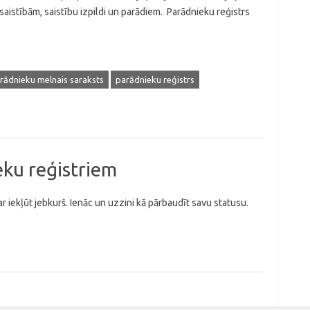
 saistībām, saistību izpildi un parādiem. Parādnieku reģistrs
rādnieku melnais saraksts
parādnieku reģistrs
eku reģistriem
ar iekļūt jebkurš. Ienāc un uzzini kā pārbaudīt savu statusu.