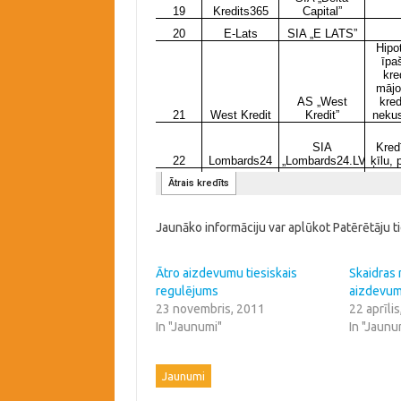
Jaunāko informāciju var aplūkot Patērētāju t
Ātro aizdevumu tiesiskais
Skaidras 
regulējums
aizdevum
23 novembris, 2011
22 aprīli
In "Jaunumi"
In "Jaunu
Jaunumi