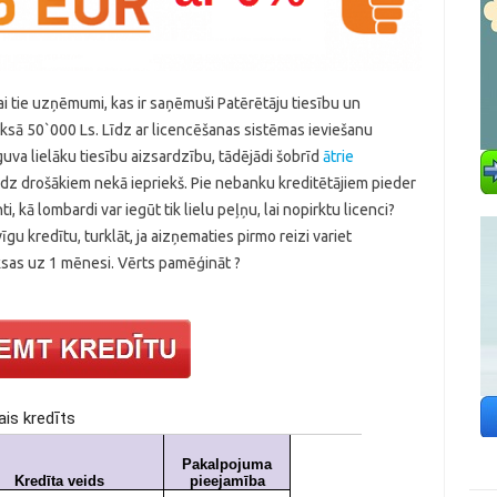
ikai tie uzņēmumi, kas ir saņēmuši Patērētāju tiesību un
aksā 50`000 Ls. Līdz ar licencēšanas sistēmas ieviešanu
uva lielāku tiesību aizsardzību, tādējādi šobrīd
ātrie
audz drošākiem nekā iepriekš. Pie nebanku kreditētājiem pieder
i, kā lombardi var iegūt tik lielu peļņu, lai nopirktu licenci?
 kredītu, turklāt, ja aizņematies pirmo reizi variet
sas uz 1 mēnesi. Vērts pamēģināt ?