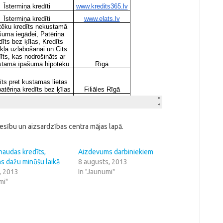
iesību un aizsardzības centra mājas lapā.
naudas kredīts,
Aizdevums darbiniekiem
s dažu minūšu laikā
8 augusts, 2013
s, 2013
In "Jaunumi"
mi"