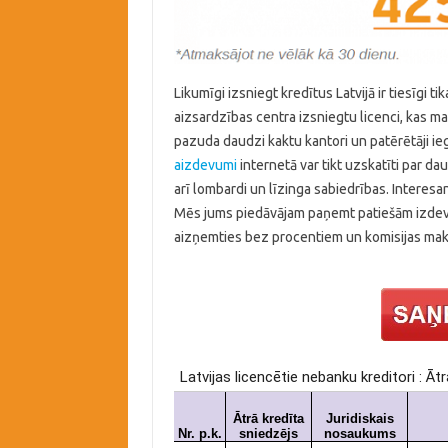
Likumīgi izsniegt kredītus Latvijā ir tiesīgi t
aizsardzības centra izsniegtu licenci, kas m
pazuda daudzi kaktu kantori un patērētāji ieg
aizdevumi
internetā var tikt uzskatīti par d
arī lombardi un līzinga sabiedrības. Interesant
Mēs jums piedāvājam paņemt patiešām izdevīgu
aizņemties bez procentiem un komisijas mak