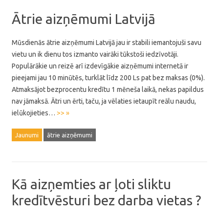
Ātrie aizņēmumi Latvijā
Mūsdienās ātrie aizņēmumi Latvijā jau ir stabili iemantojuši savu
vietu un ik dienu tos izmanto vairāki tūkstoši iedzīvotāji.
Populārākie un reizē arī izdevīgākie aizņēmumi internetā ir
pieejami jau 10 minūtēs, turklāt līdz 200 Ls pat bez maksas (0%).
Atmaksājot bezprocentu kredītu 1 mēneša laikā, nekas papildus
nav jāmaksā. Ātri un ērti, taču, ja vēlaties ietaupīt reālu naudu,
ielūkojieties…
>> »
Jaunumi
ātrie aizņēmumi
Kā aizņemties ar ļoti sliktu
kredītvēsturi bez darba vietas ?