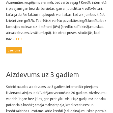
Aizņemties iespējams vienmēr, bet vai to vajag ? Kredīti internetā
ir pieejami gan bez darba vietas, gan ar ļoti sliktu kredītvēsturi,
taču, ja abi šie faktori ir apkopoti vienlaikus, tad aizņemties kļūst
krietni vien grūtāk. Teorētiski varētu paveikties iegūt kredītu bez
komisijas maksas uz 1 mēnesi (0%) (kredītu salīdzinājumu skat.
atrsaizdevums.lv sākumlapā). No otras puses, situācijās, kad
nav…
>> »
Jaunumi
Aizdevums uz 3 gadiem
Šobrīd naudas aizdevums uz 3 gadiem internetā ir pieejams
ikvienam Latvijas iedzīvotājam vecumā no 20 gadiem. Aizdevumu
var dabūt gan bez ķīlas, gan pret ķīlu. Visu šajā gadījumā nosaka
potenciālā kredītņēmēja maksātspēja, kredītvēstures un
kredītsaistības. Protams, ātrie kredīti (salīdzinājumu skat. portāla