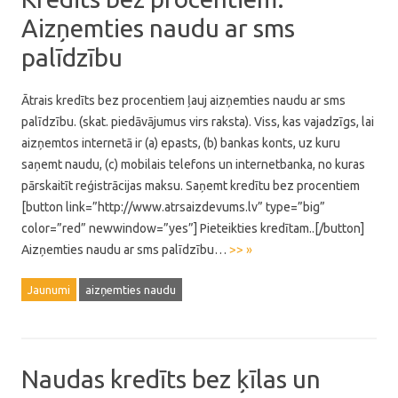
Aizņemties naudu ar sms
palīdzību
Ātrais kredīts bez procentiem ļauj aizņemties naudu ar sms
palīdzību. (skat. piedāvājumus virs raksta). Viss, kas vajadzīgs, lai
aizņemtos internetā ir (a) epasts, (b) bankas konts, uz kuru
saņemt naudu, (c) mobilais telefons un internetbanka, no kuras
pārskaitīt reģistrācijas maksu. Saņemt kredītu bez procentiem
[button link=”http://www.atrsaizdevums.lv” type=”big”
color=”red” newwindow=”yes”] Pieteikties kredītam..[/button]
Aizņemties naudu ar sms palīdzību…
>> »
Jaunumi
aizņemties naudu
Naudas kredīts bez ķīlas un