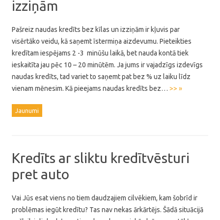
izziņām
Pašreiz naudas kredīts bez kīlas un izziņām ir kļuvis par
visērtāko veidu, kā saņemt īstermiņa aizdevumu. Pieteikties
kredītam iespējams 2 -3 minūšu laikā, bet nauda kontā tiek
ieskaitīta jau pēc 10 – 20 minūtēm. Ja jums ir vajadzīgs izdevīgs
naudas kredīts, tad variet to saņemt pat bez % uz laiku līdz
vienam mēnesim. Kā pieejams naudas kredīts bez…
>> »
Jaunumi
Kredīts ar sliktu kredītvēsturi
pret auto
Vai Jūs esat viens no tiem daudzajiem cilvēkiem, kam šobrīd ir
problēmas iegūt kredītu? Tas nav nekas ārkārtējs. Šādā situācijā