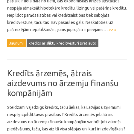
pašlaik ir liela daļa no tiem, kas ekonomiskās krīzes apstākļos
nespēja atmaksāt hipotekāro kredītu, līzingu vai patēriņa kredītu.
Nepildot parādsaistības vai kredītsaistības tiek sabojāta
kredītvēsture, taču tas nav pasaules gals. Neskatoties uz
pašreizējām nepatikšanām, jums joprojām ir pieejams…
>> »
Jaunumi
kredīts ar sliktu kredītvēsturi pret auto
Kredīts ārzemēs, ātrais
aizdevums no ārzemju finanšu
kompānijām
Steidzami vajadzīgs kredīts, taču liekas, ka Latvijas uzņēmumi
nespēj izpildīt tavas prasības ? Kredīts ārzemēs jeb ātrais
aizdevums no ārzemju finanšu kompānijām var būt ļoti vilinošs
piedāvājums, taču, kas aiz tā visa slēpjas un, kurš ir izdevīgākais?