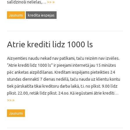
salīdzinoši nelielas,…
>> »
Jaunumi
kredita iespejas
Atrie krediti lidz 1000 ls
Aizņemties naudu nekad nav patīkami, taču reizēm nav izvēles.
“Atrie krediti lidz 1000 ls” ir pieejami internetā jau 15 minūtes
pēc anketas aizpildīšanas. Kredītam iespējams pieteikties 24
stundas diennaktī 7 dienas nedēlā, taču nauda uz klientu kontu
tiek pārskaitīta tikai kreditoru darba laikā, t.i. no plkst. 9.00 līdz
plkst. 22.00, retāk līdz plkst. 24.oo. Kā iegūstami ātrie kredīti…
>> »
Jaunumi