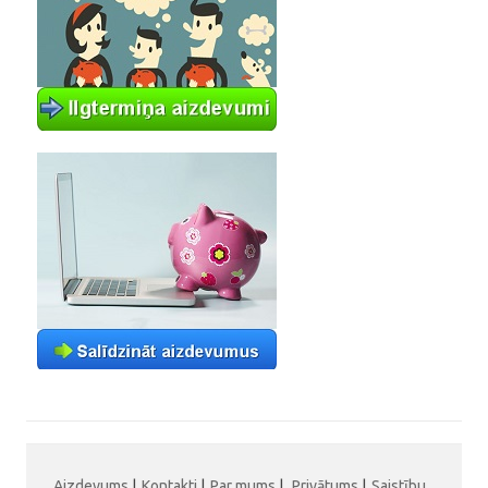
Aizdevums
|
Kontakti
|
Par mums
|
Privātums
|
Saistību