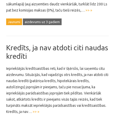
sākumlapā) ļauj aizņemties daudz vienkāršāk, turklāt līdz 200 Ls
pat bez komisijas maksas (0%), taču tieši reizēs,…
>> »
Jaunumi
aizdevums uz 3 gadiem
Kredīts, ja nav atdoti citi naudas
kredīti
Iepriekšējās kredītsaistības reti, kad ir šķērslis, lai saņemtu citu
aizdevumu. Situācijās, kad vajadzīgs otrs kredīts, ja nav atdoti citi
naudas kredīti (patēriņa kredīts, hipotekārais kredīts,
autolīzings) joprojām ir pieejams, taču pie nosacījuma, ka
iepriekšējās parādsaistības joprojām tiek pildītas. Vienkāršāk
sakot, atkārtots kredīts ir pieejams visās tajās reizēs, kad tiek
turpināts maksāt iepriekšējās parādsaistības vai kredītsaistības.
Kredīts, ja nav…
>> »