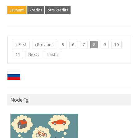
Jaunumi
kredīts
otrs kredīts
« First
‹ Previous
5
6
7
8
9
10
11
Next ›
Last »
Noderīgi