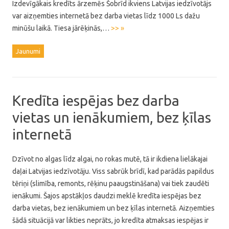
Izdevīgākais kredīts ārzemēs Šobrīd ikviens Latvijas iedzīvotājs
var aizņemties internetā bez darba vietas līdz 1000 Ls dažu
minūšu laikā. Tiesa jārēķinās,…
>> »
Jaunumi
Kredīta iespējas bez darba
vietas un ienākumiem, bez ķīlas
internetā
Dzīvot no algas līdz algai, no rokas mutē, tā ir ikdiena lielākajai
daļai Latvijas iedzīvotāju. Viss sabrūk brīdī, kad parādās papildus
tēriņi (slimība, remonts, rēķinu paaugstināšana) vai tiek zaudēti
ienākumi. Šajos apstākļos daudzi meklē kredīta iespējas bez
darba vietas, bez ienākumiem un bez ķīlas internetā. Aizņemties
šādā situācijā var likties neprāts, jo kredīta atmaksas iespējas ir