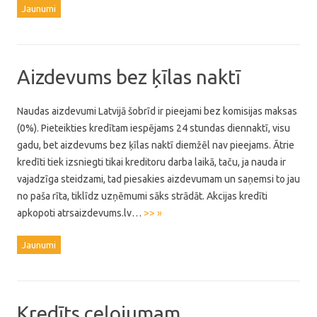
Jaunumi
Aizdevums bez ķīlas naktī
Naudas aizdevumi Latvijā šobrīd ir pieejami bez komisijas maksas
(0%). Pieteikties kredītam iespējams 24 stundas diennaktī, visu
gadu, bet aizdevums bez ķīlas naktī diemžēl nav pieejams. Ātrie
kredīti tiek izsniegti tikai kreditoru darba laikā, taču, ja nauda ir
vajadzīga steidzami, tad piesakies aizdevumam un saņemsi to jau
no paša rīta, tiklīdz uzņēmumi sāks strādāt. Akcijas kredīti
apkopoti atrsaizdevums.lv…
>> »
Jaunumi
Kredīts ceļojumam