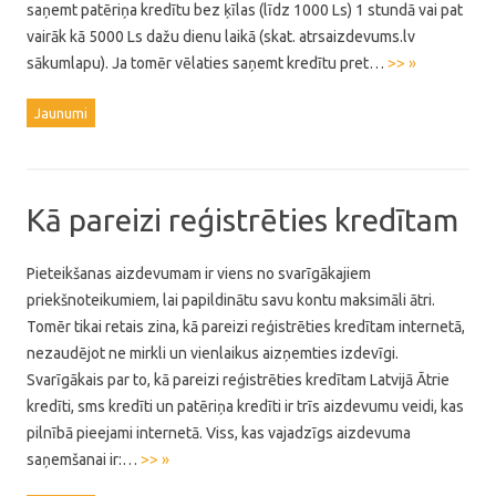
saņemt patēriņa kredītu bez ķīlas (līdz 1000 Ls) 1 stundā vai pat
vairāk kā 5000 Ls dažu dienu laikā (skat. atrsaizdevums.lv
sākumlapu). Ja tomēr vēlaties saņemt kredītu pret…
>> »
Jaunumi
Kā pareizi reģistrēties kredītam
Pieteikšanas aizdevumam ir viens no svarīgākajiem
priekšnoteikumiem, lai papildinātu savu kontu maksimāli ātri.
Tomēr tikai retais zina, kā pareizi reģistrēties kredītam internetā,
nezaudējot ne mirkli un vienlaikus aizņemties izdevīgi.
Svarīgākais par to, kā pareizi reģistrēties kredītam Latvijā Ātrie
kredīti, sms kredīti un patēriņa kredīti ir trīs aizdevumu veidi, kas
pilnībā pieejami internetā. Viss, kas vajadzīgs aizdevuma
saņemšanai ir:…
>> »