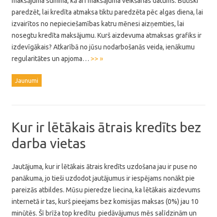
maksājuma summa, kā arī maksājuma veikšanas datums. Būtiski
paredzēt, lai kredīta atmaksa tiktu paredzēta pēc algas diena, lai
izvairītos no nepieciešamības katru mēnesi aizņemties, lai
nosegtu kredīta maksājumu. Kurš aizdevuma atmaksas grafiks ir
izdevīgākais? Atkarībā no jūsu nodarbošanās veida, ienākumu
regularitātes un apjoma…
>> »
Jaunumi
Kur ir lētākais ātrais kredīts bez
darba vietas
Jautājuma, kur ir lētākais ātrais kredīts uzdošana jau ir puse no
panākuma, jo tieši uzdodot jautājumus ir iespējams nonākt pie
pareizās atbildes. Mūsu pieredze liecina, ka lētākais aizdevums
internetā ir tas, kurš pieejams bez komisijas maksas (0%) jau 10
minūtēs. Šī brīža top kredītu piedāvājumus mēs salīdzinām un