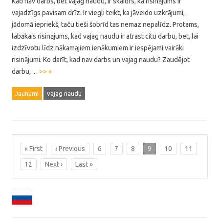
Kad nav darbs, bet vajag naudu, ir skaidrs, ka risinājums ir
vajadzīgs pavisam drīz. Ir viegli teikt, ka jāveido uzkrājumi,
jādomā iepriekš, taču tieši šobrīd tas nemaz nepalīdz. Protams,
labākais risinājums, kad vajag naudu ir atrast citu darbu, bet, lai
izdzīvotu līdz nākamajiem ienākumiem ir iespējami vairāki
risinājumi. Ko darīt, kad nav darbs un vajag naudu? Zaudējot
darbu,…
>> »
Jaunumi
vajag naudu
« First
‹ Previous
6
7
8
9
10
11
12
Next ›
Last »