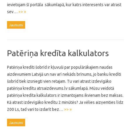
ievietojam šī portāla sākumlapā, kur katrs interesents var atrast
sev…
>> »
Jaunumi
Patēriņa kredīta kalkulators
Patēriņa kredīti šobrīd ir kļuvuši par populārākajiem naudas
aizdevumiem Latvijā un nav arī nekāds brīnums, jo banku kredīti
šobrīd tiek izsniegti vien retajam. Tu vari atrast izdevīgāko
patēriņa kredītu atrsaizdevums.lv sākumlapā. Mūsu veidotā
patēriņa kredīta kalkulators ir izmantojams ikvienam bez maksas.
Kā atrast izdevīgāko kredītu 2 minūtēs? Ja vēlies aizņemties līdz
200 Ls, tad vari to izdarīt bez…
>> »
Jaunumi