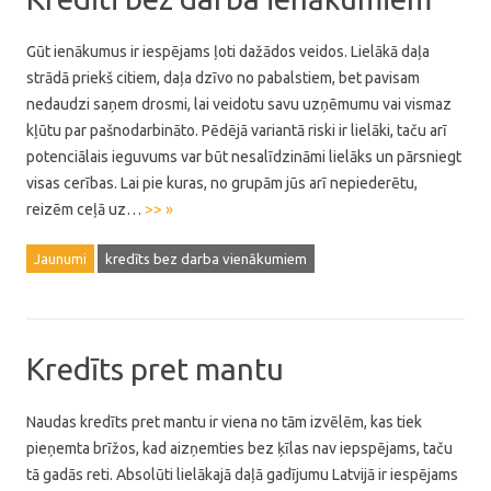
Gūt ienākumus ir iespējams ļoti dažādos veidos. Lielākā daļa
strādā priekš citiem, daļa dzīvo no pabalstiem, bet pavisam
nedaudzi saņem drosmi, lai veidotu savu uzņēmumu vai vismaz
kļūtu par pašnodarbināto. Pēdējā variantā riski ir lielāki, taču arī
potenciālais ieguvums var būt nesalīdzināmi lielāks un pārsniegt
visas cerības. Lai pie kuras, no grupām jūs arī nepiederētu,
reizēm ceļā uz…
>> »
Jaunumi
kredīts bez darba vienākumiem
Kredīts pret mantu
Naudas kredīts pret mantu ir viena no tām izvēlēm, kas tiek
pieņemta brīžos, kad aizņemties bez ķīlas nav iepspējams, taču
tā gadās reti. Absolūti lielākajā daļā gadījumu Latvijā ir iespējams