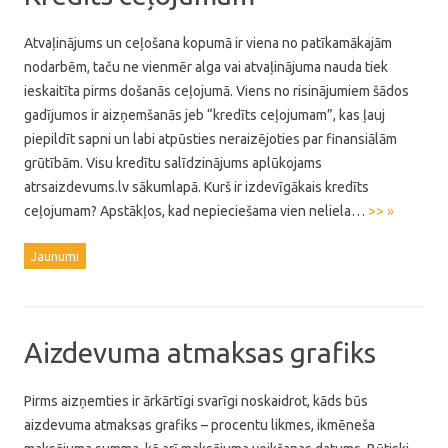
Atvaļinājums un ceļošana kopumā ir viena no patīkamākajām
nodarbēm, taču ne vienmēr alga vai atvaļinājuma nauda tiek
ieskaitīta pirms došanās ceļojumā. Viens no risinājumiem šādos
gadījumos ir aizņemšanās jeb “kredīts ceļojumam”, kas ļauj
piepildīt sapni un labi atpūsties neraizējoties par finansiālām
grūtībām. Visu kredītu salīdzinājums aplūkojams
atrsaizdevums.lv sākumlapā. Kurš ir izdevīgākais kredīts
ceļojumam? Apstākļos, kad nepieciešama vien neliela…
>> »
Jaunumi
Aizdevuma atmaksas grafiks
Pirms aizņemties ir ārkārtīgi svarīgi noskaidrot, kāds būs
aizdevuma atmaksas grafiks – procentu likmes, ikmēneša