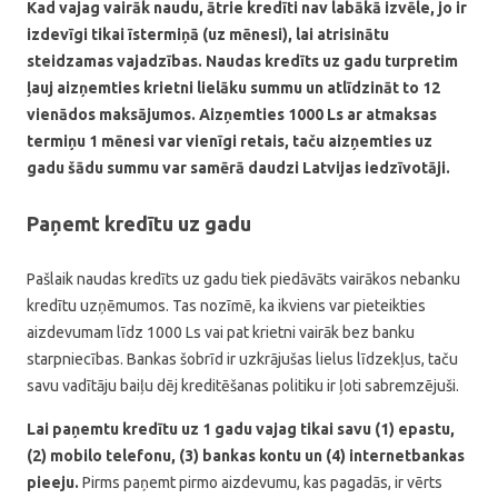
Kad vajag vairāk naudu, ātrie kredīti nav labākā izvēle, jo ir
izdevīgi tikai īstermiņā (uz mēnesi), lai atrisinātu
steidzamas vajadzības. Naudas kredīts uz gadu turpretim
ļauj aizņemties krietni lielāku summu un atlīdzināt to 12
vienādos maksājumos. Aizņemties 1000 Ls ar atmaksas
termiņu 1 mēnesi var vienīgi retais, taču aizņemties uz
gadu šādu summu var samērā daudzi Latvijas iedzīvotāji.
Paņemt kredītu uz gadu
Pašlaik naudas kredīts uz gadu tiek piedāvāts vairākos nebanku
kredītu uzņēmumos. Tas nozīmē, ka ikviens var pieteikties
aizdevumam līdz 1000 Ls vai pat krietni vairāk bez banku
starpniecības. Bankas šobrīd ir uzkrājušas lielus līdzekļus, taču
savu vadītāju baiļu dēj kreditēšanas politiku ir ļoti sabremzējuši.
Lai paņemtu kredītu uz 1 gadu vajag tikai savu (1) epastu,
(2) mobilo telefonu, (3) bankas kontu un (4) internetbankas
pieeju.
Pirms paņemt pirmo aizdevumu, kas pagadās, ir vērts