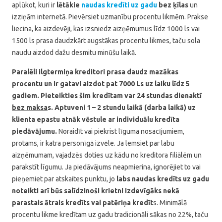
aplūkot, kuri ir
lētākie
naudas kredīti uz gadu
bez ķīlas
un
izziņām internetā. Pievērsiet uzmanību procentu likmēm. Prakse
liecina, ka aizdevēji, kas izsniedz aizņēmumus līdz 1000 ls vai
1500 ls prasa daudzkārt augstākas procentu likmes, taču sola
naudu aizdod dažu desmitu minūšu laikā.
Paralēli ilgtermiņa kreditori prasa daudz mazākas
procentu un ir gatavi aizdot pat 7000 Ls uz laiku līdz 5
gadiem. Pieteikties šim kredītam var 24 stundas dienaktī
bez maksa
s. Aptuveni 1 – 2 stundu laikā (darba laikā) uz
klienta epastu atnāk vēstule ar individuālu kredīta
piedāvājumu.
Noraidīt vai piekrist līguma nosacījumiem,
protams, ir katra personīgā izvēle. Ja lemsiet par labu
aizņēmumam, vajadzēs doties uz kādu no kreditora filiālēm un
parakstīt līgumu. Ja piedāvājums neapmierina, ignorējiet to vai
pieņemiet par atskaites punktu, jo
labs naudas kredīts uz gadu
noteikti arī būs salīdzinoši krietni izdevīgāks nekā
parastais ātrais kredīts vai patēriņa kredīt
s. Minimālā
procentu likme kredītam uz gadu tradicionāli sākas no 22%, taču