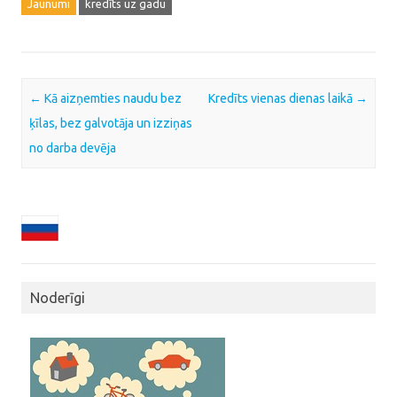
Jaunumi
kredīts uz gadu
Post navigation
←
Kā aizņemties naudu bez
Kredīts vienas dienas laikā
→
ķīlas, bez galvotāja un izziņas
no darba devēja
Noderīgi