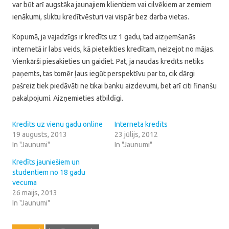
var būt arī augstāka jaunajiem klientiem vai cilvēkiem ar zemiem
ienākumi, sliktu kredītvēsturi vai vispār bez darba vietas.
Kopumā, ja vajadzīgs ir kredīts uz 1 gadu, tad aizņemšanās
internetā ir labs veids, kā pieteikties kredītam, neizejot no mājas.
Vienkārši piesakieties un gaidiet. Pat, ja naudas kredīts netiks
paņemts, tas tomēr ļaus iegūt perspektīvu par to, cik dārgi
pašreiz tiek piedāvāti ne tikai banku aizdevumi, bet arī citi finanšu
pakalpojumi. Aizņemieties atbildīgi.
Kredīts uz vienu gadu online
Interneta kredīts
19 augusts, 2013
23 jūlijs, 2012
In "Jaunumi"
In "Jaunumi"
Kredīts jauniešiem un
studentiem no 18 gadu
vecuma
26 maijs, 2013
In "Jaunumi"