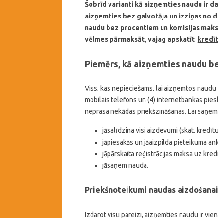
Šobrīd varianti kā aizņemties naudu ir da
aizņemties bez galvotāja un izziņas no da
naudu bez procentiem un komisijas maksas
vēlmes pārmaksāt, vajag apskatīt
kredīt
Piemērs, kā aizņemties naudu be
Viss, kas nepieciešams, lai aizņemtos naudu b
mobilais telefons un (4) internetbankas pies
neprasa nekādas priekšzināšanas. Lai saņemt
jāsalīdzina visi aizdevumi (skat. kredītu
jāpiesakās un jāaizpilda pieteikuma an
jāpārskaita reģistrācijas maksa uz kred
jāsaņem nauda.
Priekšnoteikumi naudas aizdošanai
Izdarot visu pareizi, aizņemties naudu ir vien