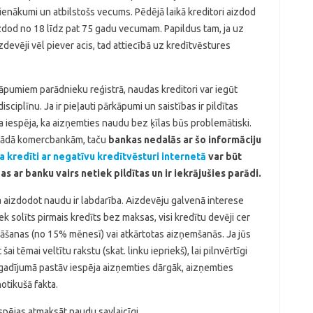
 ienākumi un atbilstošs vecums. Pēdējā laikā kreditori aizdod
aizdod no 18 līdz pat 75 gadu vecumam. Papildus tam, ja uz
evēji vēl piever acis, tad attiecībā uz kredītvēstures
āpumiem parādnieku reģistrā, naudas kreditori var iegūt
sciplīnu. Ja ir pieļauti pārkāpumi un saistības ir pildītas
la iespēja, ka aizņemties naudu bez ķīlas būs problemātiski.
parādā komercbankām, taču
bankas nedalās ar šo informāciju
a kredīti ar negatīvu kredītvēsturi internetā
var būt
s ar banku vairs netiek pildītas un ir iekrājušies parādi.
ja aizdodot naudu ir labdarība. Aizdevēju galvenā interese
ek solīts pirmais kredīts bez maksas, visi kredītu devēji cer
nāšanas (no 15% mēnesī) vai atkārtotas aizņemšanās. Ja jūs
īt šai tēmai veltītu rakstu (skat. linku iepriekš), lai pilnvērtīgi
 gadījumā pastāv iespēja aizņemties dārgāk, aizņemties
otikušā fakta.
espējas atmaksāt naudu savlaicīgi.