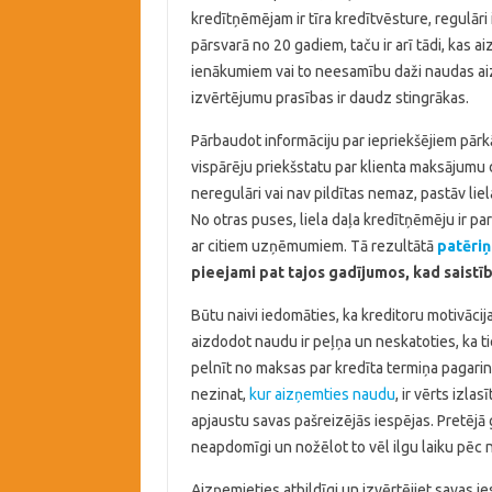
kredītņēmējam ir tīra kredītvēsture, regulāri
pārsvarā no 20 gadiem, taču ir arī tādi, kas 
ienākumiem vai to neesamību daži naudas aizd
izvērtējumu prasības ir daudz stingrākas.
Pārbaudot informāciju par iepriekšējiem pārk
vispārēju priekšstatu par klienta maksājumu di
neregulāri vai nav pildītas nemaz, pastāv lie
No otras puses, liela daļa kredītņēmēju ir 
ar citiem uzņēmumiem. Tā rezultātā
patēriņ
pieejami pat tajos gadījumos, kad saistība
Būtu naivi iedomāties, ka kreditoru motivāci
aizdodot naudu ir peļņa un neskatoties, ka ti
pelnīt no maksas par kredīta termiņa pagari
nezinat,
kur aizņemties naudu
, ir vērts izlas
apjaustu savas pašreizējās iespējas. Pretējā
neapdomīgi un nožēlot to vēl ilgu laiku pēc n
Aizņemieties atbildīgi un izvērtējiet savas i