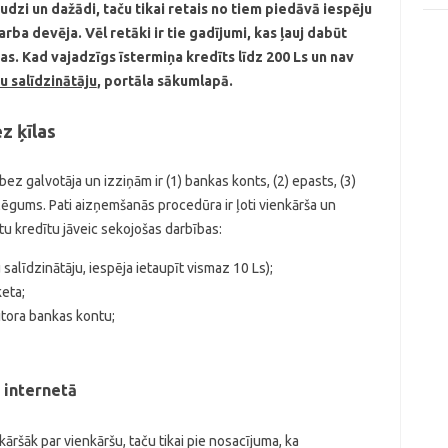
udzi un dažādi, taču tikai retais no tiem piedāvā iespēju
rba devēja. Vēl retāki ir tie gadījumi, kas ļauj dabūt
. Kad vajadzīgs īstermiņa kredīts līdz 200 Ls un nav
u salīdzinātāju
, portāla sākumlapā.
z ķīlas
ez galvotāja un izziņām ir (1) bankas konts, (2) epasts, (3)
lēgums. Pati aizņemšanās procedūra ir ļoti vienkārša un
u kredītu jāveic sekojošas darbības:
 salīdzinātāju, iespēja ietaupīt vismaz 10 Ls);
keta;
itora bankas kontu;
 internetā
kāršāk par vienkāršu, taču tikai pie nosacījuma, ka