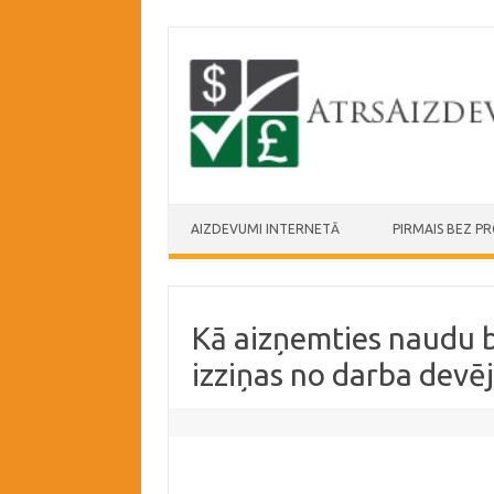
Skip to content
AIZDEVUMI INTERNETĀ
PIRMAIS BEZ P
Kā aizņemties naudu b
izziņas no darba devē