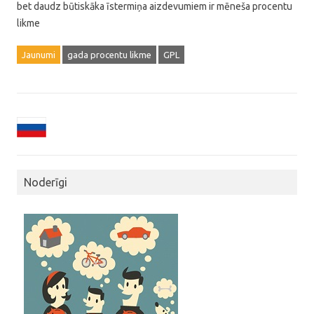
bet daudz būtiskāka īstermiņa aizdevumiem ir mēneša procentu
likme
Jaunumi
gada procentu likme
GPL
Noderīgi