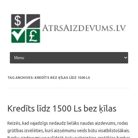
Skip to content
TAG ARCHIVES:
KREDĪTS BEZ ĶĪLAS LĪDZ 1500 LS
Kredīts līdz 1500 Ls bez ķīlas
Reizēs, kad vajadzīgs nedaudz lielāks naudas aizdevums, rodas
grūtības izvēlēties, kurš aizņēmumu veids būtu visatbilstošākais.