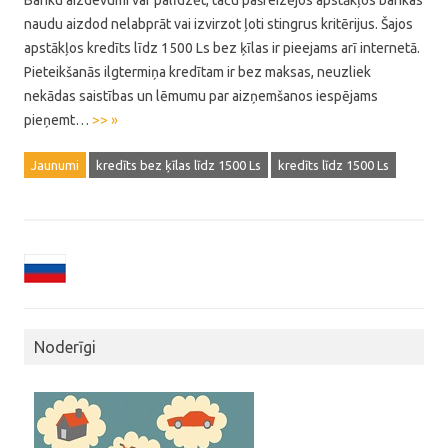
Banku aizdevumi var palīdzēt, taču pašreizējos apstākļos bankas
naudu aizdod nelabprāt vai izvirzot ļoti stingrus kritērijus. Šajos
apstākļos kredīts līdz 1500 Ls bez ķīlas ir pieejams arī internetā.
Pieteikšanās ilgtermiņa kredītam ir bez maksas, neuzliek
nekādas saistības un lēmumu par aizņemšanos iespējams
pieņemt…
>> »
Jaunumi
kredīts bez ķīlas līdz 1500 Ls
kredīts līdz 1500 Ls
Noderīgi