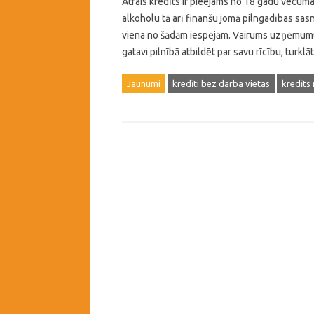
Ātrais kredīts ir pieejams no 18 gadu vecuma.
alkoholu tā arī finanšu jomā pilngadības sas
viena no šādām iespējām. Vairums uzņēmumu n
gatavi pilnībā atbildēt par savu rīcību, turkl
Jaunumi
kredīti bez darba vietas
kredīts