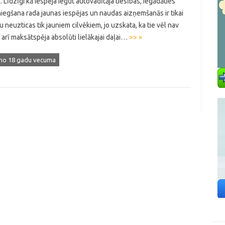
 Līdzīgi kā iespēja iegūt autovadītāja tiesības, iegādāties
niegšana rada jaunas iespējas un naudas aizņemšanās ir tikai
euzticas tik jauniem cilvēkiem, jo uzskata, ka tie vēl nav
āt arī maksātspēja absolūti lielākajai daļai…
>> »
 no 18 gadu vecuma