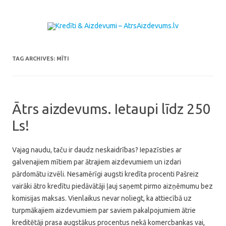
Skip to content
TAG ARCHIVES:
MĪTI
Ātrs aizdevums. Ietaupi līdz 250
Ls!
Vajag naudu, taču ir daudz neskaidrības? Iepazīsties ar
galvenajiem mītiem par ātrajiem aizdevumiem un izdari
pārdomātu izvēli. Nesamērīgi augsti kredīta procenti Pašreiz
vairāki ātro kredītu piedāvātāji ļauj saņemt pirmo aizņēmumu bez
komisijas maksas. Vienlaikus nevar noliegt, ka attiecībā uz
turpmākajiem aizdevumiem par saviem pakalpojumiem ātrie
kreditētāji prasa augstākus procentus nekā komercbankas vai,