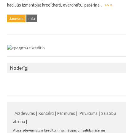
kad Jūs izmantojat kredītkarti, overdraftu, patēriņa…
>> »
Jaunumi
mīti
Noderīgi
Aizdevums
|
Kontakti
|
Par mums
|
Privātums
|
Saistību
atruna
|
Atrsaizdevums.lv ir kredītu informācijas un salīdzināšanas