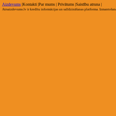
Aizdevums
|
Kontakti
|
Par mums
|
Privātums
|
Saistību atruna
|
Atrsaizdevums.lv ir kredītu informācijas un salīdzināšanas platforma. Izmantoša