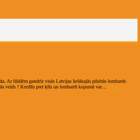
 Ar filiālēm gandrīz visās Latvijas lielākajās pilsētās lombards
anās veids ? Kredīts pret ķīlu un lombardi kopumā var…
>> »