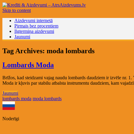
Skip to content
Aizdevumi internetā
Pirmais bez procentiem
Ilgtermiņa aizdevumi
Jaunumi
Tag Archives:
moda lombards
Lombards Moda
Brīžos, kad steidzami vajag naudu lombards daudziem ir izvēle nr. 1. 
Moda ir kļuvis par stabilu atbalsta instrumentu daudziem, kam vajadz
Jaunumi
lombards moda
moda lombards
Noderīgi