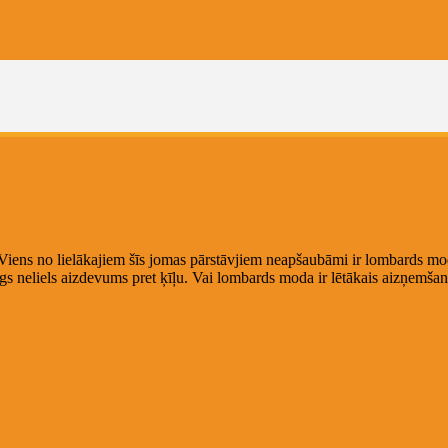
Viens no lielākajiem šīs jomas pārstāvjiem neapšaubāmi ir lombards moda.
īgs neliels aizdevums pret ķīļu. Vai lombards moda ir lētākais aizņemš