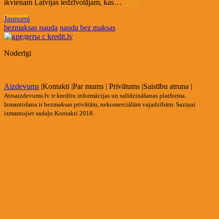
ikvienam Latvijas iedzīvotājam, kas…
>> »
Jaunumi
bezmaksas nauda
nauda bez maksas
Noderīgi
Aizdevums
|
Kontakti
|
Par mums
|
Privātums
|
Saistību atruna
|
Atrsaizdevums.lv ir kredītu informācijas un salīdzināšanas platforma.
Izmantošana ir bezmaksas privātām, nekomerciālām vajadzībām. Saziņai
izmantojiet sadaļu Kontakti 2018.