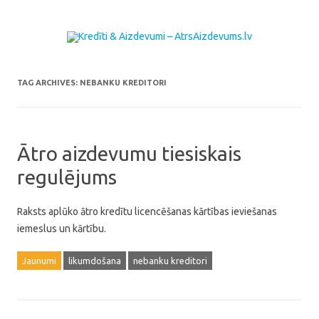
Skip to content
TAG ARCHIVES:
NEBANKU KREDITORI
Ātro aizdevumu tiesiskais
regulējums
Raksts aplūko ātro kredītu licencēšanas kārtības ieviešanas
iemeslus un kārtību.
Jaunumi
likumdošana
nebanku kreditori