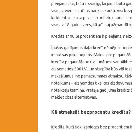
pieejams ātri, taču ir svarīgi, lai jums būtu 
vismaz viens santīms bankas kontā. Visi bez
ka klienti ieskaita pavisam nelielu naudas summ
vismaz 18 gadus vecs, kā arī ļauj pārbaudīt i
Kredīts ar nulle procentiem ir pieejams, nei
Īpašos gadījumos daļai kredītņēmēju ir nepi
ir maksas pakalpojums. Maksa par pagarināšan
kredīta pagarināšanu uz 1 mēnesi var nākties m
aizņematies 200 LVL un starpība būs vēl ies
maksājumus, ne pamatsummas atmaksu, tādēļ 
noteikums – aizņemties tikai tos aizdevumus
noteiktajā termiņā. Pretējā gadījumā kredīts
meklēt citas alternatīvas.
Kā atmaksāt bezprocentu kredītu?
Kredīts, kurš tiek izsniegts bez procentiem ir