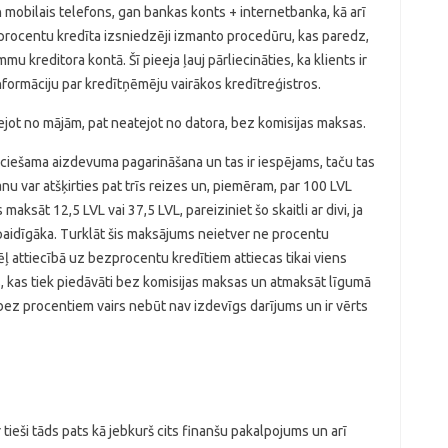
gan mobilais telefons, gan bankas konts + internetbanka, kā arī
procentu kredīta izsniedzēji izmanto procedūru, kas paredz,
u kreditora kontā. Šī pieeja ļauj pārliecināties, ka klients ir
nformāciju par kredītņēmēju vairākos kredītreģistros.
zejot no mājām, pat neatejot no datora, bez komisijas maksas.
eciešama aizdevuma pagarināšana un tas ir iespējams, taču tas
u var atšķirties pat trīs reizes un, piemēram, par 100 LVL
aksāt 12,5 LVL vai 37,5 LVL, pareiziniet šo skaitli ar divi, ja
paidīgāka. Turklāt šis maksājums neietver ne procentu
attiecībā uz bezprocentu kredītiem attiecas tikai viens
, kas tiek piedāvāti bez komisijas maksas un atmaksāt līgumā
 bez procentiem vairs nebūt nav izdevīgs darījums un ir vērts
 tieši tāds pats kā jebkurš cits finanšu pakalpojums un arī