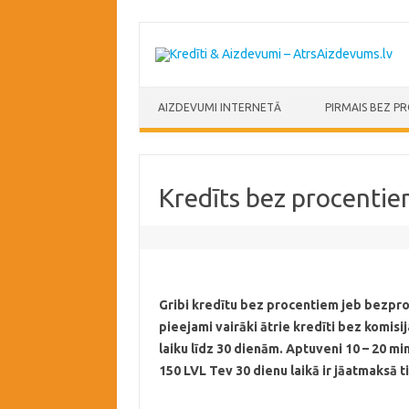
Skip to content
AIZDEVUMI INTERNETĀ
PIRMAIS BEZ P
Kredīts bez procenti
Gribi kredītu bez procentiem jeb bezproce
pieejami vairāki ātrie kredīti bez komisi
laiku līdz 30 dienām. Aptuveni 10 – 20 m
150 LVL Tev 30 dienu laikā ir jāatmaksā t