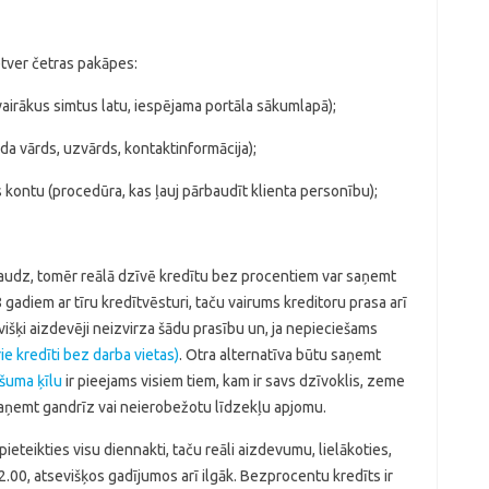
tver četras pakāpes:
 vairākus simtus latu, iespējama portāla sākumlapā);
āda vārds, uzvārds, kontaktinformācija);
 kontu (procedūra, kas ļauj pārbaudīt klienta personību);
ir daudz, tomēr reālā dzīvē kredītu bez procentiem var saņemt
 gadiem ar tīru kredītvēsturi, taču vairums kreditoru prasa arī
išķi aizdevēji neizvirza šādu prasību un, ja nepieciešams
rie kredīti bez darba vietas)
. Otra alternatīva būtu saņemt
šuma ķīlu
ir pieejams visiem tiem, kam ir savs dzīvoklis, zeme
 saņemt gandrīz vai neierobežotu līdzekļu apjomu.
teikties visu diennakti, taču reāli aizdevumu, lielākoties,
2.00, atsevišķos gadījumos arī ilgāk. Bezprocentu kredīts ir