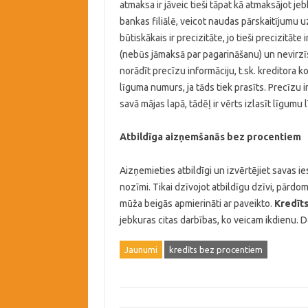
atmaksa ir jāveic tieši tāpat kā atmaksājot j
bankas filiālē, veicot naudas pārskaitījumu u
būtiskākais ir precizitāte, jo tieši precizitāt
(nebūs jāmaksā par pagarināšanu) un nevirzīs 
norādīt precīzu informāciju, t.sk. kreditora k
līguma numurs, ja tāds tiek prasīts. Precīzu
savā mājas lapā, tādēļ ir vērts izlasīt līgumu 
Atbildīga aizņemšanās bez procentiem
Aizņemieties atbildīgi un izvērtējiet savas i
nozīmi. Tikai dzīvojot atbildīgu dzīvi, pārdom
mūža beigās apmierināti ar paveikto.
Kredīt
jebkuras citas darbības, ko veicam ikdienu. Do
Jaunumi
kredīts bez procentiem