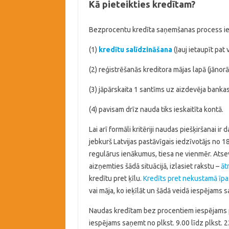
Kā pieteikties kredītam?
Bezprocentu kredīta saņemšanas process ie
(1)
kredītu salīdzināšana
(ļauj ietaupīt pat
(2) reģistrēšanās kreditora mājas lapā (jānor
(3) jāpārskaita 1 santīms uz aizdevēja bankas
(4) pavisam drīz nauda tiks ieskaitīta kontā.
Lai arī formāli kritēriji naudas piešķiršanai 
jebkurš Latvijas pastāvīgais iedzīvotājs no 18
regulārus ienākumus, tiesa ne vienmēr. Atsev
aizņemties šādā situācijā, izlasiet rakstu –
āt
kredītu pret ķīlu.
Kredīts pret nekustamā īpa
vai māja, ko ieķīlāt un šādā veidā iespējams
Naudas kredītam bez procentiem iespējams pie
iespējams saņemt no plkst. 9.00 līdz plkst. 2