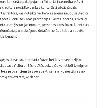
ebkuru komunālo pakalpojumu rēķinu, t.i. internetbankā vai
z kreditora norādīto bankas kontu. Šajā situācijā pats
e ir tas faktors, kas noteikts vai banka saņems naudu savlaicīgi
pret klientu nekādas pretenzijas. Lai tas izdotos, ir svarīgi
onta un reģistrācijas numurs, personas kods, kā arī klienta un
 informāciju par maksājuma detaļām norāda katrs aizdevējs
līdz beigām.
espējas atmaksāt. Standarta frāze, bet ietver sevī dziļāku
ājot savu rīcību un tās radītās sekas jūs variet būt laimīgi un
s bez procentiem
šajā perspektīvā ne ar ko neatšķiras no
mājiet līdzi tam, ko dariet.