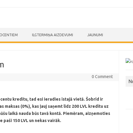
ROCENTIEM
ILGTERMIŅA AIZDEVUMI
JAUNUMI
em
0 Comment
N
ntu kredītu, tad esi ieradies īstajā vietā. Šobrīd ir
jas maksas (0%), kas ļauj saņemt līdz 200 LVL kredītu uz
inūšu laikā nauda būs tavā kontā. Piemēram, aizņemoties
ie paši 150 LVL un nekas vairāk.