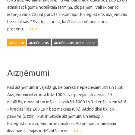
laiku līdz vienam mēnesim. Tu vari paņemt kredītā līdz 200 Ls un
atmaksāt līgumā noteiktajā termiņā, cik paņēmi. Vairāk par šo
iespēju vari uzzināt portāla sākumlapā. Kā iegūstams aizņēmums
bez maksas ? Svarīgi saprast, ka ātrais aizņēmums bez
procentu…
>> »
Jaunumi
aizņēmums
aizņēmums bez maksas
Aizņēmumi
Kad aizņēmumi ir vajadzīgi, tie parasti nepieciešami ātri un tūlīt.
Aizņēmumi internetā līdz 1000 Ls ir pieejami ikvienam 15
minūtēs, neizejot no mājas, savukārt 7000 Ls 3 dienās. Ņem vērā
– kredīts līdz 200 Ls ir bez maksas (0%). Atdod tikai tik, cik
paņēmi. (Uzzini, kuri ir lētākie aizņēmumi un ietaupi).
Kā iegūstami aizņēmumi bez maksas Aizņēmumi ir pieejami
ikvienam Latvijas iedzīvotājam no…
>> »