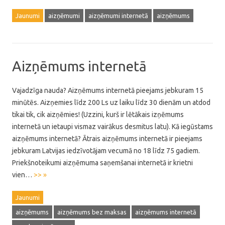
Jaunumi
aizņēmumi
aizņēmumi internetā
aizņēmums
Aizņēmums internetā
Vajadzīga nauda? Aizņēmums internetā pieejams jebkuram 15
minūtēs. Aizņemies līdz 200 Ls uz laiku līdz 30 dienām un atdod
tikai tik, cik aizņēmies! (Uzzini, kurš ir lētākais izņēmums
internetā un ietaupi vismaz vairākus desmitus latu). Kā iegūstams
aizņēmums internetā? Ātrais aizņēmums internetā ir pieejams
jebkuram Latvijas iedzīvotājam vecumā no 18 līdz 75 gadiem.
Priekšnoteikumi aizņēmuma saņemšanai internetā ir krietni
vien…
>> »
Jaunumi
aizņēmums
aizņēmums bez maksas
aizņēmums internetā