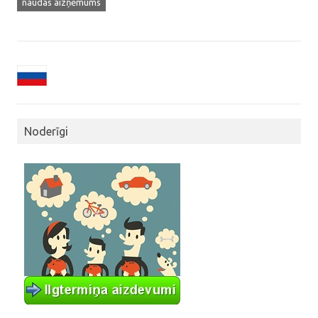
naudas aizņēmums
Noderīgi