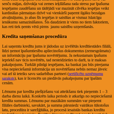
senču mājas, dzīvokļa vai zemes ieķīlāšana rada stresu par īpašuma
iespējamo zaudēšanu un tādējādi var mazināt cilvēka iespējas veikt
kardinālas pārmaiņas dzīvē vai vienkārši paņemt ilgāku bezalgas
atvaļinājumu, jo abas šīs iespējas ir saistītas ar vismaz īslaicīgu
ienākumu samazināšanos. Šis daudziem ir viens no tiem faktoriem,
kas reti tiek ņemts vērā pirms jaunu saistību uzņemšanās.
Kredīta saņemšanas procedūra
Lai saņemtu kredītu jums ir jādodas uz izvēlētās kredītiestādes filiāli,
līdzi ņemot īpašumtiesību apliecinošus dokumentus (zemesgrāmatu)
un informāciju par īpašuma novērtējumu. Ja nekustamais īpašums
iepriekš nav ticis novērtēts, tad nesteidzieties to darīt, ta ir maksas
pakalpojums. Turklāt pilnīgi iespējams, ka bankai jau būs pieejama
visa nepieciešamā informācija un novērtēšana nebūs nemaz jāveic
vai arī tā ieteiks savu sadarbības partneri (
sertificēto uzņēmumu
saraksts
), kas ir licencēts un piedāvās pakalpojumu par īpašām
cenām.
Lēmums par kredīta piešķiršanu vai atteikšanu tiek pieņemts 1 – 3
darba dienu laikā. Konkrēts laika periods ir atkarīgs no nepieciešamā
kredīta summas. Lēmumu par mazākām summām var pieņemt
filiāles darbinieki, savukārt, ja summa pārsniedz vairākus tūkstošus
latu, procedūra ir sarežģītāka, jo procesā iesaistās bankas kredītu