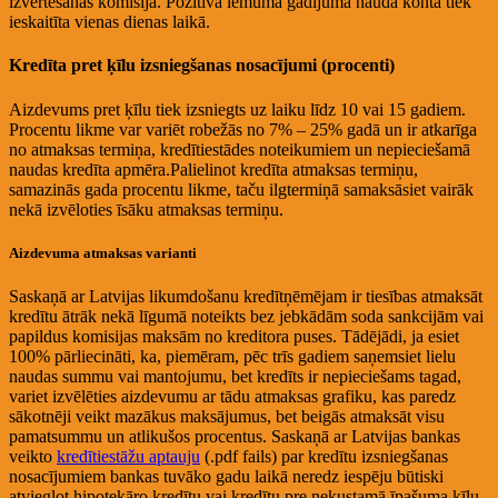
izvērtēšanas komisija. Pozitīva lēmuma gadījumā nauda kontā tiek
ieskaitīta vienas dienas laikā.
Kredīta pret ķīlu izsniegšanas nosacījumi (procenti)
Aizdevums pret ķīlu tiek izsniegts uz laiku līdz 10 vai 15 gadiem.
Procentu likme var variēt robežās no 7% – 25% gadā un ir atkarīga
no atmaksas termiņa, kredītiestādes noteikumiem un nepieciešamā
naudas kredīta apmēra.Palielinot kredīta atmaksas termiņu,
samazinās gada procentu likme, taču ilgtermiņā samaksāsiet vairāk
nekā izvēloties īsāku atmaksas termiņu.
Aizdevuma atmaksas varianti
Saskaņā ar Latvijas likumdošanu kredītņēmējam ir tiesības atmaksāt
kredītu ātrāk nekā līgumā noteikts bez jebkādām soda sankcijām vai
papildus komisijas maksām no kreditora puses. Tādējādi, ja esiet
100% pārliecināti, ka, piemēram, pēc trīs gadiem saņemsiet lielu
naudas summu vai mantojumu, bet kredīts ir nepieciešams tagad,
variet izvēlēties aizdevumu ar tādu atmaksas grafiku, kas paredz
sākotnēji veikt mazākus maksājumus, bet beigās atmaksāt visu
pamatsummu un atlikušos procentus. Saskaņā ar Latvijas bankas
veikto
kredītiestāžu aptauju
(.pdf fails) par kredītu izsniegšanas
nosacījumiem bankas tuvāko gadu laikā neredz iespēju būtiski
atvieglot hipotekāro kredītu vai kredītu pre nekustamā īpašuma ķīlu