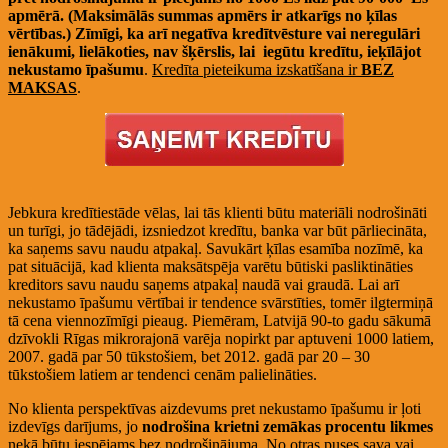
apmērā. (Maksimālās summas apmērs ir atkarīgs no ķīlas
vērtības.) Zīmīgi, ka arī negatīva kredītvēsture vai neregulāri
ienākumi, lielākoties, nav šķērslis, lai iegūtu kredītu, ieķīlājot
nekustamo īpašumu
.
Kredīta pieteikuma izskatīšana ir
BEZ
MAKSAS
.
Jebkura kredītiestāde vēlas, lai tās klienti būtu materiāli nodrošināti
un turīgi, jo tādējādi, izsniedzot kredītu, banka var būt pārliecināta,
ka saņems savu naudu atpakaļ. Savukārt ķīlas esamība nozīmē, ka
pat situācijā, kad klienta maksātspēja varētu būtiski pasliktināties
kreditors savu naudu saņems atpakaļ naudā vai graudā. Lai arī
nekustamo īpašumu vērtībai ir tendence svārstīties, tomēr ilgtermiņā
tā cena viennozīmīgi pieaug. Piemēram, Latvijā 90-to gadu sākumā
dzīvokli Rīgas mikrorajonā varēja nopirkt par aptuveni 1000 latiem,
2007. gadā par 50 tūkstošiem, bet 2012. gadā par 20 – 30
tūkstošiem latiem ar tendenci cenām palielināties.
No klienta perspektīvas aizdevums pret nekustamo īpašumu ir ļoti
izdevīgs darījums, jo
nodrošina krietni zemākas procentu likmes
nekā būtu iespējams bez nodrošinājuma. No otras puses sava vai