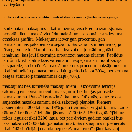
izsniegšanu.
Praksē aizdevēji piedāvā kredītu atmaksāt divos variantos (banku piedāvājums):
izlīdzinātais maksājums – katru mēnesi, visā kredīta izsniegšanas
periodā klients maksā vienādu maksājumu saskaņā ar aizdevuma
atmaksas grafiku. Maksājums ietver gan procentus, gan
pamatsummas pakāpenisku segšanu. Šis variants ir piemērots, ja
jūsu galvenie ienākumi ir darba alga vai citi jebkādi regulāri
ienākumi, kas ļauj ilgtermiņā prognozēt naudas plūsmu. Papildus
tam šim kredīta atmaksas variantam ir iespējama arī modifikācija,
kas paredz, ka ikmēneša maksājums sedz procentu maksājumus un
tikai ļoti nelielu pamatsummas daļu (perioda laikā 30%), bet termiņa
beigās atlikušo pamatsummas daļu (70%).
maksājums bez ikmēneša maksājumiem – aizdevuma termiņa
sākumā jāveic visi procentu maksājumi, bet beigās jānosedz
pamatsumma. Praksē tas nozīmē, ka jums jārēķinās, ka uz rokas
saņemsiet mazāku summu nekā sākotnēji plānojāt. Piemērs –
aizņemoties 5000 latus uz 14% gadā (termiņš divi gadi), jums uzreiz
sākumā kredītiestādei būtu jāsamaksā 900×2=1800Ls, tādējādi uz
rokas iegūsiet tikai 3200 latus, bet pēc diviem gadiem bankai būs
jāsamaksā vēl 5000 lati (pamatsumma). Šis risinājums ir piemērots
tikai tādā situācijā, ja nauda nepieciešama investīcijām, kas ļauj