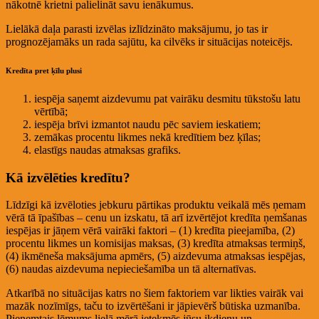
nākotnē krietni palielināt savu ienākumus.
Lielākā daļa parasti izvēlas izlīdzināto maksājumu, jo tas ir
prognozējamāks un rada sajūtu, ka cilvēks ir situācijas noteicējs.
Kredīta pret ķīlu plusi
iespēja saņemt aizdevumu pat vairāku desmitu tūkstošu latu
vērtībā;
iespēja brīvi izmantot naudu pēc saviem ieskatiem;
zemākas procentu likmes nekā kredītiem bez ķīlas;
elastīgs naudas atmaksas grafiks.
Kā izvēlēties kredītu?
Līdzīgi kā izvēloties jebkuru pārtikas produktu veikalā mēs ņemam
vērā tā īpašības – cenu un izskatu, tā arī izvērtējot kredīta ņemšanas
iespējas ir jāņem vērā vairāki faktori – (1) kredīta pieejamība, (2)
procentu likmes un komisijas maksas, (3) kredīta atmaksas termiņš,
(4) ikmēneša maksājuma apmērs, (5) aizdevuma atmaksas iespējas,
(6) naudas aizdevuma nepieciešamība un tā alternatīvas.
Atkarībā no situācijas katrs no šiem faktoriem var likties vairāk vai
mazāk nozīmīgs, taču to izvērtēšani ir jāpievērš būtiska uzmanība.
Pieņemtais lēmums lielā mērā ietekmēs jūsu ikdienu un