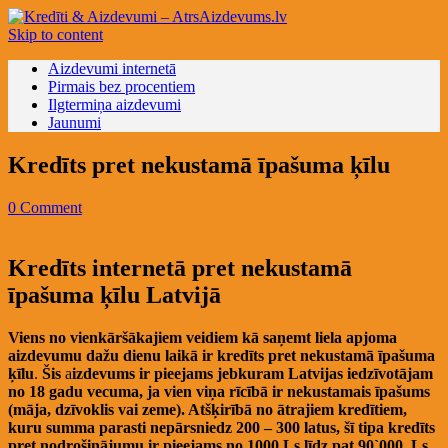
Skip to content
Aizdevumi internetā
Pirmais bez procentiem
Ilgtermiņa aizdevumi
Jaunumi
Kredīts pret nekustamā īpašuma ķīlu
0 Comment
Kredīts internetā pret nekustamā
īpašuma ķīlu Latvijā
Viens no vienkāršākajiem veidiem kā saņemt liela apjoma
aizdevumu dažu dienu laikā ir kredīts pret nekustamā īpašuma
ķīlu
.
Šis
a
izdevums ir pieejams jebkuram Latvijas iedzīvotājam
no 18 gadu vecuma, ja vien viņa rīcībā ir nekustamais īpašums
(māja, dzīvoklis vai zeme). Atšķirībā no ātrajiem kredītiem,
kuru summa parasti nepārsniedz 200 – 300 latus, šī tipa
kredīts
pret nodrošinājumu ir pieejams no 1000 Ls līdz pat 90`000 Ls