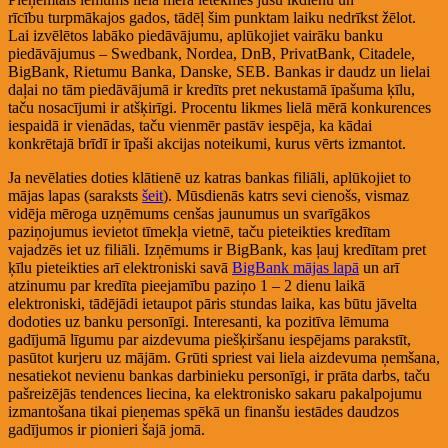
rīcību turpmākajos gados, tādēļ šim punktam laiku nedrīkst žēlot.
Lai izvēlētos labāko piedāvājumu, aplūkojiet vairāku banku
piedāvājumus – Swedbank, Nordea, DnB, PrivatBank, Citadele,
BigBank, Rietumu Banka, Danske, SEB. Bankas ir daudz un lielai
daļai no tām piedāvājumā ir kredīts pret nekustamā īpašuma ķīlu,
taču nosacījumi ir atšķirīgi. Procentu likmes lielā mērā konkurences
iespaidā ir vienādas, taču vienmēr pastāv iespēja, ka kādai
konkrētajā brīdī ir īpaši akcijas noteikumi, kurus vērts izmantot.
Ja nevēlaties doties klātienē uz katras bankas filiāli, aplūkojiet to
mājas lapas (saraksts
šeit
). Mūsdienās katrs sevi cienošs, vismaz
vidēja mēroga uzņēmums cenšas jaunumus un svarīgākos
paziņojumus ievietot tīmekļa vietnē, taču pieteikties kredītam
vajadzēs iet uz filiāli. Izņēmums ir BigBank, kas ļauj kredītam pret
ķīlu pieteikties arī elektroniski savā
BigBank mājas lapā
un arī
atzinumu par kredīta pieejamību paziņo 1 – 2 dienu laikā
elektroniski, tādējādi ietaupot pāris stundas laika, kas būtu jāvelta
dodoties uz banku personīgi. Interesanti, ka pozitīva lēmuma
gadījumā līgumu par aizdevuma piešķiršanu iespējams parakstīt,
pasūtot kurjeru uz mājām. Grūti spriest vai liela aizdevuma ņemšana,
nesatiekot nevienu bankas darbinieku personīgi, ir prāta darbs, taču
pašreizējās tendences liecina, ka elektronisko sakaru pakalpojumu
izmantošana tikai pieņemas spēkā un finanšu iestādes daudzos
gadījumos ir pionieri šajā jomā.