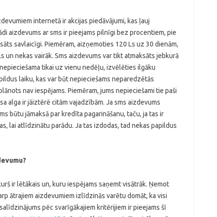
zdevumiem internetā ir akcijas piedāvājumi, kas ļauj
di aizdevums ar sms ir pieejams pilnīgi bez procentiem, pie
āts savlaicīgi. Piemēram, aizņemoties 120 Ls uz 30 dienām,
 Ls un nekas vairāk. Sms aizdevums var tikt atmaksāts jebkurā
 nepieciešama tikai uz vienu nedēļu, izvēlēties ilgāku
pildus laiku, kas var būt nepieciešams neparedzētās
ja plānots nav iespējams. Piemēram, jums nepieciešami tie paši
visa alga ir jāiztērē citām vajadzībām. Ja sms aizdevums
ms būtu jāmaksā par kredīta pagarināšanu, taču, ja tas ir
s, lai atlīdzinātu parādu. Ja tas izdodas, tad nekas papildus
zdevumu?
kurš ir lētākais un, kuru iespējams saņemt visātrāk. Ņemot
arp ātrajiem aizdevumiem izlīdzinās varētu domāt, ka visi
 salīdzinājums pēc svarīgākajiem kritērijiem ir pieejams šī