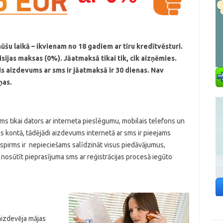
ūšu laikā – ikvienam no 18 gadiem ar tīru kredītvēsturi.
ijas maksas (0%). Jāatmaksā tikai tik, cik aizņēmies.
s aizdevums ar sms ir jāatmaksā ir 30 dienas. Nav
ņas.
s tikai dators ar interneta pieslēgumu, mobilais telefons un
s kontā, tādējādi aizdevums internetā ar sms ir pieejams
Vispirms ir nepieciešams salīdzināt visus piedāvājumus,
 nosūtīt pieprasījuma sms ar reģistrācijas procesā iegūto
 aizdevēja mājas