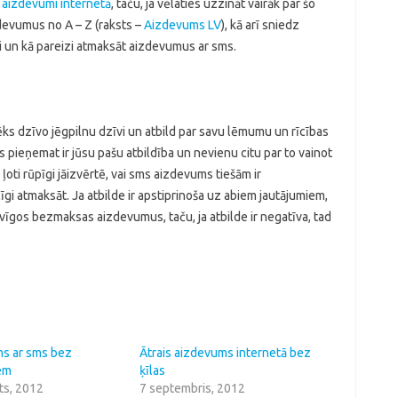
i aizdevumi internetā
, taču, ja vēlaties uzzināt vairāk par šo
zdevumus no A – Z (raksts –
Aizdevums LV
), kā arī sniedz
ri un kā pareizi atmaksāt aizdevumus ar sms.
ēks dzīvo jēgpilnu dzīvi un atbild par savu lēmumu un rīcības
 pieņemat ir jūsu pašu atbildība un nevienu citu par to vainot
ļoti rūpīgi jāizvērtē, vai sms aizdevums tiešām ir
gi atmaksāt. Ja atbilde ir apstiprinoša uz abiem jautājumiem,
evīgos bezmaksas aizdevumus, taču, ja atbilde ir negatīva, tad
s ar sms bez
Ātrais aizdevums internetā bez
em
ķīlas
ts, 2012
7 septembris, 2012