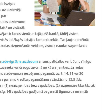
eb īsziņas
u uz aizdevēja
 par
Naudas aizdevums
laikā un visātrāk
ējam ir konts vienā un tajā pašā bankā, tādēļ visiem
 visās lielākajās Latvijas komercbankās. Tas ļauj nodrošināt
 naudas aizņemšanās veidiem, vismaz naudas saņemšanas
i
izdevīgi ātrie aizdevumi
ar sms palīdzību var būt nozīmīgs
 tuvinieks vai draugs tuvumā no kā aizņemties. Ja rodas
 aizdevumu ir iespējams pagarināt uz 7, 14, 21 vai 30
sa par sms kredīta pagarināšanu svārstās no 12,5 līdz
r (1) neaizņemties bez vajadzības, (2) aizņemties tikai tik, cik
īgi, (4) vajadzības gadījumā pagarināt līgumu uz minimāli