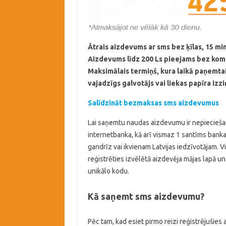
Ātrais aizdevums ar sms bez ķīlas, 15 min
Aizdevums līdz 200 Ls pieejams bez komis
Maksimālais termiņš, kura laikā paņemtai
vajadzīgs galvotājs vai liekas papīra izzi
Salīdzināt bezmaksas sms aizdevumus
Lai saņemtu naudas aizdevumu ir nepieciešam
internetbanka, kā arī vismaz 1 santīms banka
gandrīz vai ikvienam Latvijas iedzīvotājam. 
reģistrēties izvēlētā aizdevēja mājas lapā un
unikālo kodu.
Kā saņemt sms aizdevumu?
Pēc tam, kad esiet pirmo reizi reģistrējušies