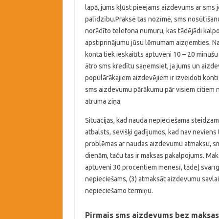
lapā, jums kļūst pieejams aizdevums ar sms j
palīdzību.Praksē tas nozīmē, sms nosūtīšan
norādīto telefona numuru, kas tādējādi kalpo
apstiprinājumu jūsu lēmumam aizņemties. 
kontā tiek ieskaitīts aptuveni 10 – 20 minūšu 
ātro sms kredītu saņemsiet, ja jums un aizdev
populārākajiem aizdevējiem ir izveidoti konti
sms aizdevumu pārākumu pār visiem citiem
ātruma ziņā.
Situācijās, kad nauda nepieciešama steidzam
atbalsts, sevišķi gadījumos, kad nav neviens
problēmas ar naudas aizdevumu atmaksu, sms
dienām, taču tas ir maksas pakalpojums. Mak
aptuveni 30 procentiem mēnesī, tādēļ svarīgi i
nepieciešams, (3) atmaksāt aizdevumu savlaic
nepieciešamo termiņu.
Pirmais sms aizdevums bez maksas