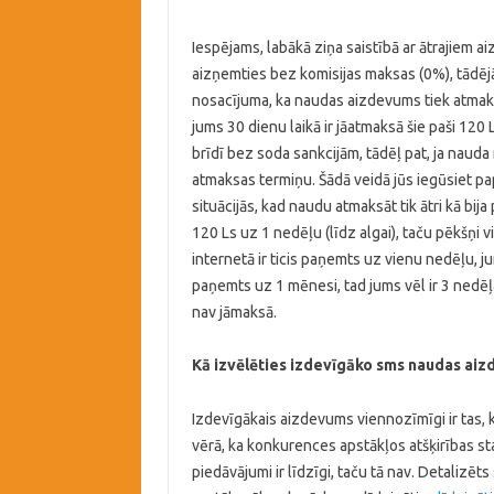
Iespējams, labākā ziņa saistībā ar ātrajiem ai
aizņemties bez komisijas maksas (0%), tādējā
nosacījuma, ka naudas aizdevums tiek atmaks
jums 30 dienu laikā ir jāatmaksā šie paši 120
brīdī bez soda sankcijām, tādēļ pat, ja nauda
atmaksas termiņu. Šādā veidā jūs iegūsiet pa
situācijās, kad naudu atmaksāt tik ātri kā bi
120 Ls uz 1 nedēļu (līdz algai), taču pēkšņi 
internetā ir ticis paņemts uz vienu nedēļu, ju
paņemts uz 1 mēnesi, tad jums vēl ir 3 nedēļa
nav jāmaksā.
Kā izvēlēties izdevīgāko sms naudas ai
Izdevīgākais aizdevums viennozīmīgi ir tas, 
vērā, ka konkurences apstākļos atšķirības st
piedāvājumi ir līdzīgi, taču tā nav. Detalizēts