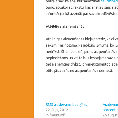
portāla sākumlapā, kur salīdzināti
salīdzināt
tēmu, aplūkojiet, rakstu, kas analizē sms ai
informāciju, kā uzzināt par savu kredītvēstu
Atbildīga aizņemšanās
Atbildīgas aizņemšanās ideja paredz, ka cilv
sekām. Tas nozīmē, ka jebkurš lēmums, ko jūs
nedrīkst. Šī iemesla dēļ pirms aizņemšanās ir 
nepieciešams un vai to būs iespējams savlaicī
tad aizņemties drīkst, jo variet izmantot izd
būtu jāizvairās no aizņemšanās internetā.
SMS aizdevums bez ķīlas
Aizdevum
22 jūlijs, 2012
procenti
In "Jaunumi"
26 augus