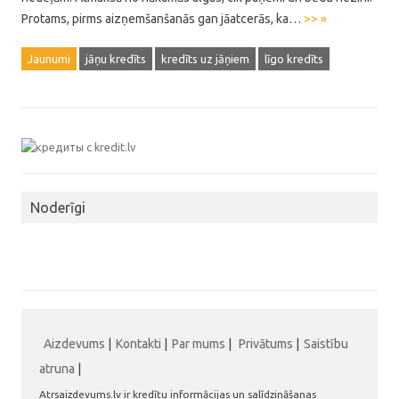
Protams, pirms aizņemšanšanās gan jāatcerās, ka…
>> »
Jaunumi
jāņu kredīts
kredīts uz jāņiem
līgo kredīts
Noderīgi
Aizdevums
|
Kontakti
|
Par mums
|
Privātums
|
Saistību
atruna
|
Atrsaizdevums.lv ir kredītu informācijas un salīdzināšanas