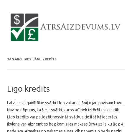
Skip to content
TAG ARCHIVES:
JĀŅU KREDĪTS
Līgo kredīts
Latvijas visgaidītākie svētki Līgo vakars (Jāņi) ir jau pavisam tuvu.
Nav noslēpums, ka šie ir svētki, kuros arī tiek iztērēts visvairāk.
Līgo kredīts var palīdzēt nosvinēt svētkus tieši tā kā iecerēts.
Ikviens var aizņemties bez komisijas maksas (0%) uz laiku līdz 4
nedēļām. Atmaksā no nākamās algas, cik paņēmi un bēdu nezini.