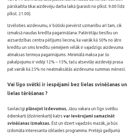
pārskaitīta tikai aizdevēju darba laikā (parasti no plkst. 9.00 līdz
plkst. 21.00).
Izvēloties aizdevumu, ir būtiski pievērst uzmanību arī tam, cik
izmaksā naudas kredīta pagarināšana. Patērētāju tiesību un
aizsardzības centra pētījums liecina, ka vairāk kā 50% no ātro
kredītu un sms kredītu ņēmējiem vēlāk ir vajadzīgs aizdevuma
atmaksas termiņa pagarinājums. Minimālā maksa par šo
pakalpojumu ir vidēji 12% – 15%, taču atsevišķi aizdevēji prasa
pat vairāk kā 25% no neatmaksātās aizdevuma summas mēnesī.
Vai līgo svētki ir iespējami bez lielas svinēšanas un
lielas tērēšanas ?
Savlaicīgi
plānojot izdevumus
, Jāņu vakara un līgo svētku
ēdienkarti (dzērienkarti) katrs
var ievērojami samazināt
svinēšanas izmaksas.
Ēst un dzert vajadzēs mazāk, ja būs
izdomāta interesanta izklaides programma. Pretējā gadījumā