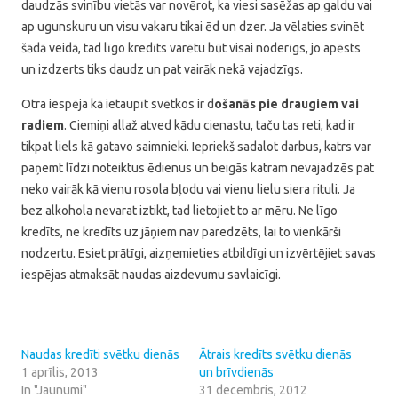
daudzās svinību vietās var novērot, ka viesi sasēžas ap galdu vai
ap ugunskuru un visu vakaru tikai ēd un dzer. Ja vēlaties svinēt
šādā veidā, tad līgo kredīts varētu būt visai noderīgs, jo apēsts
un izdzerts tiks daudz un pat vairāk nekā vajadzīgs.
Otra iespēja kā ietaupīt svētkos ir d
ošanās pie draugiem vai
radiem
. Ciemiņi allaž atved kādu cienastu, taču tas reti, kad ir
tikpat liels kā gatavo saimnieki. Iepriekš sadalot darbus, katrs var
paņemt līdzi noteiktus ēdienus un beigās katram nevajadzēs pat
neko vairāk kā vienu rosola bļodu vai vienu lielu siera rituli. Ja
bez alkohola nevarat iztikt, tad lietojiet to ar mēru. Ne līgo
kredīts, ne kredīts uz jāņiem nav paredzēts, lai to vienkārši
nodzertu. Esiet prātīgi, aizņemieties atbildīgi un izvērtējiet savas
iespējas atmaksāt naudas aizdevumu savlaicīgi.
Naudas kredīti svētku dienās
Ātrais kredīts svētku dienās
1 aprīlis, 2013
un brīvdienās
In "Jaunumi"
31 decembris, 2012