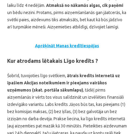
laiku līdz 4 nedēļām.
Atmaksā no nākamās algas, cik paņēmi
un bēdu nezini. Protams, pirms aizņemšanšanās gan jāatcerās, ka
svētki paies, aizdevums tiks atmaksāts, bet kaut kā būs jādzīvo
arī turpmākie mēneši. Aizņemieties atbildīgi, dzīvojiet laimīgi.
Aprēķināt Manas kredītiespējas
Kur atrodams lētakais Līgo kredīts ?
Šobrīd, tuvojoties līgo svētkiem,
ātrais kredīts internetā uz
īpašiem Akcijas noteikumiem ir pieejams vairākos
uzņēmumos (skat. portāla sākumlapu)
, tādēļ pirms
aizņemšanās ir vērts tos visus salīdzināt un izvēlēties finansiāli
izdevīgāko variantu. Labs kredīts Jāņos būs tas, kas pieejams (1)
bez komisijas maksas, (2) bez ķīlas, (3) bez galvotāja un bez
izziņām no darba devēja. Prakse liecina, ka līgo kredīts internetā
ļauj aizņemties pat mazāk kā 30 minūtēs. Pieteikties aizdevumam
vari 24 h diennaktī, taču jāatceras, ka nauda uz kontu reāli tiek