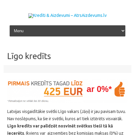
Skip to content
Līgo kredīts
Latvijas visgaidītākie svētki Līgo vakars (Jāņi) ir jau pavisam tuvu.
Nav noslēpums, ka šie ir svētki, kuros arī tiek iztērēts visvairāk.
Līgo kredīts var palīdzēt nosvinēt svētkus tieši tā kā
iecerēts
. Ikviens var aizņemties bez komisijas maksas (0%) uz