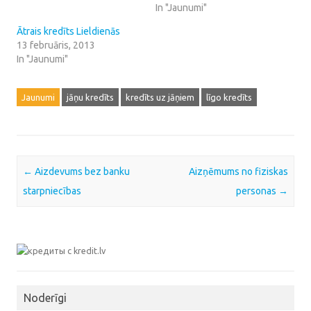
In "Jaunumi"
Ātrais kredīts Lieldienās
13 februāris, 2013
In "Jaunumi"
Jaunumi
jāņu kredīts
kredīts uz jāņiem
līgo kredīts
Post navigation
←
Aizdevums bez banku
Aizņēmums no fiziskas
starpniecības
personas
→
Noderīgi