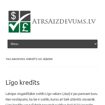
Skip to content
TAG ARCHIVES:
KREDĪTS UZ JĀŅIEM
Līgo kredīts
Latvijas visgaidītākie svētki Līgo vakars (Jāņi) ir jau pavisam tuvu.
Nav noslēpums, ka šie ir svētki, kuros arī tiek iztērēts visvairāk.