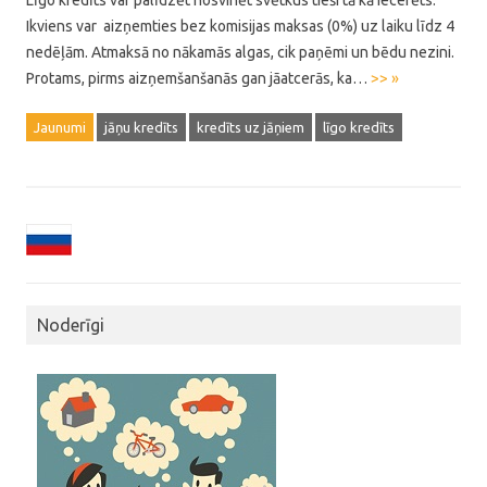
Līgo kredīts var palīdzēt nosvinēt svētkus tieši tā kā iecerēts.
Ikviens var aizņemties bez komisijas maksas (0%) uz laiku līdz 4
nedēļām. Atmaksā no nākamās algas, cik paņēmi un bēdu nezini.
Protams, pirms aizņemšanšanās gan jāatcerās, ka…
>> »
Jaunumi
jāņu kredīts
kredīts uz jāņiem
līgo kredīts
Noderīgi